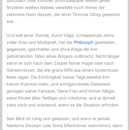
Spitzdach oder inmitten unvorstellbarer Weiten jenes
finsteren weißen Nebels verweilte noch immer der
verlorene Geist dessen, der einst Thomas Olney gewesen
war.
Und seit jener Stunde, durch träge, schleppende Jahre
voller Grau und Müdigkeit, hat der
Philosoph
gearbeitet,
gegessen, geschlafen und ohne Klage die ihm
gebührenden Taten eines Bürgers vollbracht. Nicht länger
sehnt er sich nach dem Zauber ferner Hügel oder nach
Geheimnissen, die wie grüne Riffe aus einem bodenlosen
Meer ragen. Die Eintönigkeit seiner Tage bereitet ihm
keinen Kummer mehr, und wohlgeordnete Gedanken
genügen seiner Fantasie. Seine Frau wird immer fülliger,
seine Kinder älter, fleißiger und nützlicher, und er lächelt
stets stolz und würdevoll, wenn es die Situation erfordert.
Sein Blick ist ruhig und gelassen, und wenn er jemals
feierliche Glocken oder ferne Elfenhörner wahrnimmt, dann