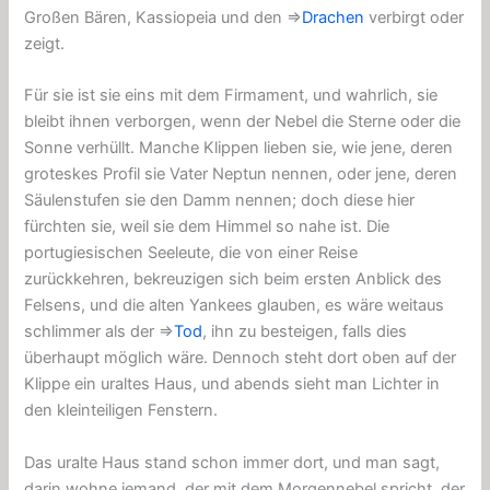
Großen Bären, Kassiopeia und den ⇒
Drachen
verbirgt oder
zeigt.
Für sie ist sie eins mit dem Firmament, und wahrlich, sie
bleibt ihnen verborgen, wenn der Nebel die Sterne oder die
Sonne verhüllt. Manche Klippen lieben sie, wie jene, deren
groteskes Profil sie Vater Neptun nennen, oder jene, deren
Säulenstufen sie den Damm nennen; doch diese hier
fürchten sie, weil sie dem Himmel so nahe ist. Die
portugiesischen Seeleute, die von einer Reise
zurückkehren, bekreuzigen sich beim ersten Anblick des
Felsens, und die alten Yankees glauben, es wäre weitaus
schlimmer als der ⇒
Tod
, ihn zu besteigen, falls dies
überhaupt möglich wäre. Dennoch steht dort oben auf der
Klippe ein uraltes Haus, und abends sieht man Lichter in
den kleinteiligen Fenstern.
Das uralte Haus stand schon immer dort, und man sagt,
darin wohne jemand, der mit dem Morgennebel spricht, der