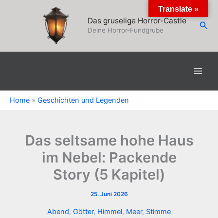
Zum
Translate »
Inhalt
Das gruselige Horror-Castle
Suc
springen
Deine Horror-Fundgrube
Home
»
Geschichten und Legenden
Das seltsame hohe Haus
im Nebel: Packende
Story (5 Kapitel)
25. Juni 2026
Abend
,
Götter
,
Himmel
,
Meer
,
Stimme