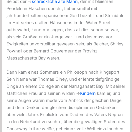
Selbst der ⇒
schreckliche alte Mann
, der mit bleiernen
Pendeln in Flaschen spricht, Lebensmittel mit
jahrhundertealtem spanischem Gold bezahlt und Steinidole
im Hof ​​seines uralten Häuschens in der Water Street
aufbewahrt, kann nur sagen, dass all dies schon so war,
als sein Großvater ein Junge war – und das muss vor
Ewigkeiten unvorstellbar gewesen sein, als Belcher, Shirley,
Pownall oder Bernard Gouverneur der Provinz
Massachusetts Bay waren.
Dann kam eines Sommers ein Philosoph nach Kingsport.
Sein Name war Thomas Olney, und er lehrte tiefgründige
Dinge an einem College an der Narragansett Bay. Mit seiner
stattlichen Frau und seinen wilden ⇒
Kindern
kam er, und
seine Augen waren müde vom Anblick der gleichen Dinge
und dem Denken der gleichen disziplinierten Gedanken
über viele Jahre. Er blickte vom Diadem des Vaters Neptun
in den Nebel und versuchte, über die gewaltigen Stufen des
Causeway in ihre weiße, geheimnisvolle Welt einzutauchen.