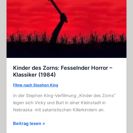
Gruselkabinett
–
Folge
46
Kinder des Zorns: Fesselnder Horror –
Klassiker (1984)
Filme nach Stephen King
In der Stephen King-Verfilmung „Kinder des Zorns“
legen sich Vicky und Burt in einer Kleinstadt in
Nebraska mit satanistischen Killerkindern an.
Kinder
Beitrag lesen »
des