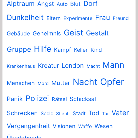
Dorf
Alptraum
Angst
Blut
Auto
Dunkelheit
Frau
Eltern
Experimente
Freund
Geist
Gestalt
Geheimnis
Gebäude
Hilfe
Gruppe
Kampf
Keller
Kind
Mann
London
Kreatur
Krankenhaus
Macht
Nacht
Opfer
Mutter
Menschen
Mord
Polizei
Panik
Schicksal
Rätsel
Vater
Schrecken
Tod
Stadt
Seele
Sheriff
Tür
Vergangenheit
Visionen
Wesen
Waffe
Überlebende