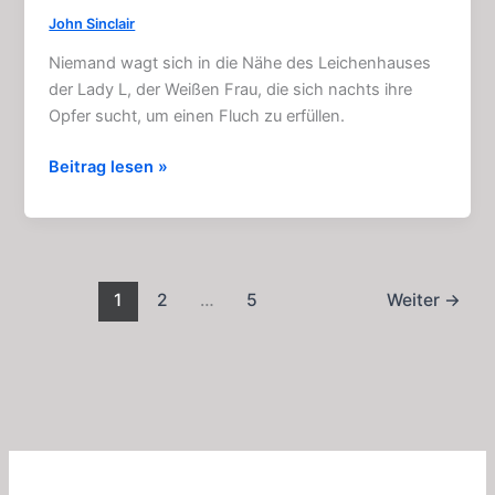
John Sinclair
Niemand wagt sich in die Nähe des Leichenhauses
der Lady L, der Weißen Frau, die sich nachts ihre
Opfer sucht, um einen Fluch zu erfüllen.
Das
Beitrag lesen »
Leichenhaus
der
Lady
L.:
Horror
1
2
…
5
Weiter
→
–
Hörspiel
(Sinclair
4)