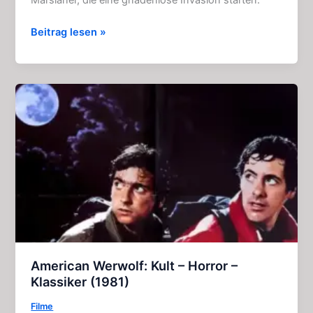
Der
Beitrag lesen »
Krieg
der
Welten:
Großartiges
Gruselkabinett
124
+
125
American Werwolf: Kult – Horror –
Klassiker (1981)
Filme