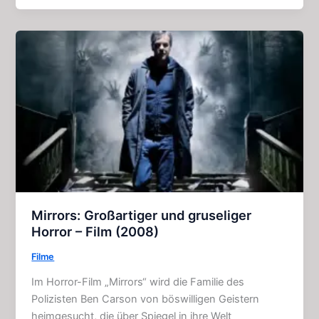
Zorns:
Fesselnder
Horror
–
Klassiker
(1984)
Mirrors: Großartiger und gruseliger
Horror – Film (2008)
Filme
Im Horror-Film „Mirrors“ wird die Familie des
Polizisten Ben Carson von böswilligen Geistern
heimgesucht, die über Spiegel in ihre Welt