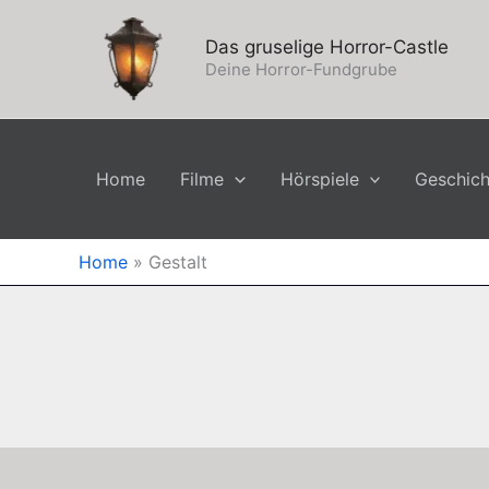
Zum
Inhalt
Das gruselige Horror-Castle
springen
Deine Horror-Fundgrube
Home
Filme
Hörspiele
Geschic
Home
»
Gestalt