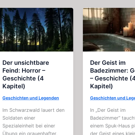
Der unsichtbare
Der Geist im
Feind: Horror –
Badezimmer: G
Geschichte (4
– Geschichte (
Kapitel)
Kapitel)
Geschichten und Legenden
Geschichten und Leg
Im Schwarzwald lauert den
In „Der Geist im
Soldaten einer
Badezimmer“ taucht
Spezialeinheit bei einer
einem Spuk-Haus pl
Übung ein grauenhafter,
der Geist eines klei