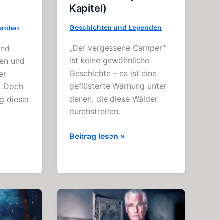
Kapitel)
Geschichten und Legenden
enden
„Der vergessene Camper“
and
ist keine gewöhnliche
hen und
Geschichte – es ist eine
er
geflüsterte Warnung unter
. Doch
denen, die diese Wälder
g dieser
durchstreifen.
Der
Beitrag lesen »
vergessene
Camper:
Fesselnde
Grusel
–
Story