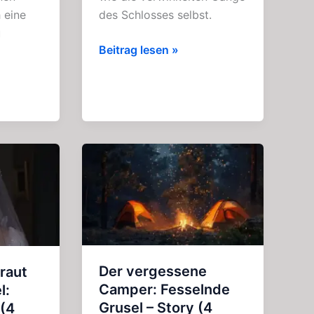
 eine
des Schlosses selbst.
u
Der
Beitrag lesen »
Phantompfeifer:
Geister
–
Geschichte
(4
Kapitel)
Der vergessene
raut
Camper: Fesselnde
l:
Grusel – Story (4
 (4