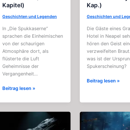
Kapitel)
Kap.)
Geschichten und Legenden
Geschichten und Leg
In „Die Spukkaserne“
Die Gäste eines Gr
sprachen die Einheimischen
Hotel in Neapel se
von der schaurigen
hören den Geist ein
Atmosphäre dort, als
verzweifelten Braut
flüsterte die Luft
was ist der Ursprun
Geheimnisse der
Spukerscheinung?
Vergangenheit…
Die
Beitrag lesen »
Die
weinende
Beitrag lesen »
Spukkaserne:
Braut
Spannende
des
Geister
Grand
–
Hotel:
Geschichte
Geister