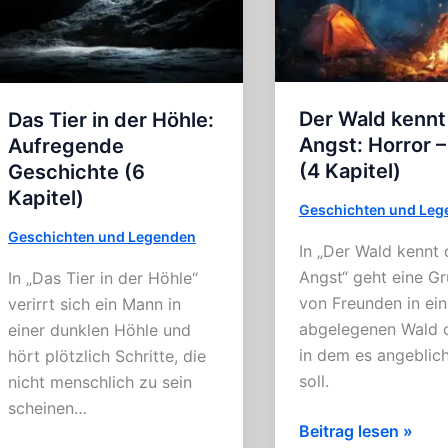
(4
–
Kapitel)
Story
(4
Kap.)
Der Wald kennt
Das Tier in der Höhle:
Angst: Horror –
Aufregende
(4 Kapitel)
Geschichte (6
Kapitel)
Geschichten und Leg
Geschichten und Legenden
In „Der Wald kennt 
Angst“ geht eine G
In „Das Tier in der Höhle“
von Freunden in ei
verirrt sich ein Mann in
abgelegenen Wald 
einer dunklen Höhle und
in dem es angeblic
hört plötzlich Schritte, die
soll.
nicht menschlich zu sein
scheinen…
Der
Beitrag lesen »