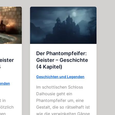
Der Phantompfeifer:
eister
Geister – Geschichte
4
(4 Kapitel)
Geschichten und Legenden
enden
Im schottischen Schloss
Dalhousie geht ein
 in
Phantompfeifer um, eine
ötzlich
Gestalt, die so rätselhaft ist
nen
wie die verwinkelten Gänge