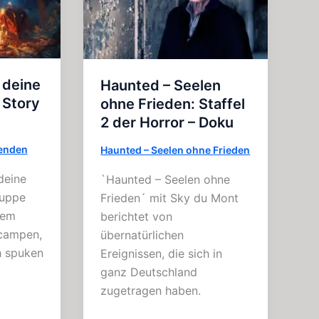
(4
Kapitel)
 deine
Haunted – Seelen
 Story
ohne Frieden: Staffel
2 der Horror – Doku
enden
Haunted – Seelen ohne Frieden
deine
`Haunted – Seelen ohne
ruppe
Frieden´ mit Sky du Mont
nem
berichtet von
campen,
übernatürlichen
h spuken
Ereignissen, die sich in
ganz Deutschland
zugetragen haben.