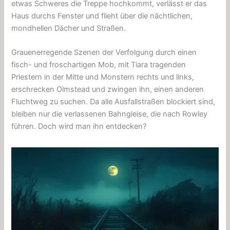
etwas Schweres die Treppe hochkommt, verlässt er das
Haus durchs Fenster und flieht über die nächtlichen,
mondhellen Dächer und Straßen.
Grauenerregende Szenen der Verfolgung durch einen
fisch- und froschartigen Mob, mit Tiara tragenden
Priestern in der Mitte und Monstern rechts und links,
erschrecken Olmstead und zwingen ihn, einen anderen
Fluchtweg zu suchen. Da alle Ausfallstraßen blockiert sind,
bleiben nur die verlassenen Bahngleise, die nach Rowley
führen. Doch wird man ihn entdecken?