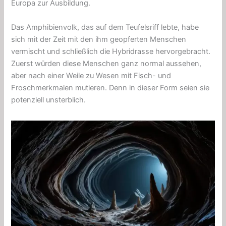
Europa zur Ausbildung.
Das Amphibienvolk, das auf dem Teufelsriff lebte, habe
sich mit der Zeit mit den ihm geopferten Menschen
vermischt und schließlich die Hybridrasse hervorgebracht.
Zuerst würden diese Menschen ganz normal aussehen,
aber nach einer Weile zu Wesen mit Fisch- und
Froschmerkmalen mutieren. Denn in dieser Form seien sie
potenziell unsterblich.