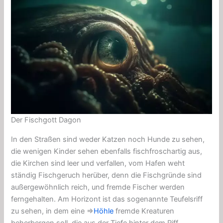
Der Fischgott Dagon
In den Straßen sind weder Katzen noch Hunde zu sehen,
die wenigen Kinder sehen ebenfalls fischfroschartig aus,
die Kirchen sind leer und verfallen, vom Hafen weht
ständig Fischgeruch herüber, denn die Fischgründe sind
außergewöhnlich reich, und fremde Fischer werden
ferngehalten. Am Horizont ist das sogenannte Teufelsriff
zu sehen, in dem eine ⇒
Höhle
fremde Kreaturen
beherbergen soll, die aus der Tiefe hinter dem Riff