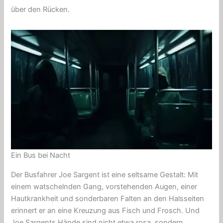
über den Rücken.
Ein Bus bei Nacht
Der Busfahrer Joe Sargent ist eine seltsame Gestalt: Mit
einem watschelnden Gang, vorstehenden Augen, einer
Hautkrankheit und sonderbaren Falten an den Halsseiten
erinnert er an eine Kreuzung aus Fisch und Frosch. Und
Joe Sargents Hände sind nicht etwa rosa, sondern