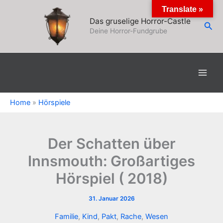
Zum
Translate »
Inhalt
Das gruselige Horror-Castle
Suc
springen
Deine Horror-Fundgrube
Home
»
Hörspiele
Der Schatten über
Innsmouth: Großartiges
Hörspiel ( 2018)
31. Januar 2026
Familie
,
Kind
,
Pakt
,
Rache
,
Wesen