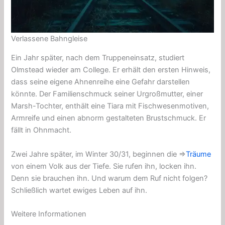
Verlassene Bahngleise
Ein Jahr später, nach dem Truppeneinsatz, studiert
Olmstead wieder am College. Er erhält den ersten Hinweis,
dass seine eigene Ahnenreihe eine Gefahr darstellen
könnte. Der Familienschmuck seiner Urgroßmutter, einer
Marsh-Tochter, enthält eine Tiara mit Fischwesenmotiven,
Armreife und einen abnorm gestalteten Brustschmuck. Er
fällt in Ohnmacht.
Zwei Jahre später, im Winter 30/31, beginnen die ⇒
Träume
von einem Volk aus der Tiefe. Sie rufen ihn, locken ihn.
Denn sie brauchen ihn. Und warum dem Ruf nicht folgen?
Schließlich wartet ewiges Leben auf ihn.
Weitere Informationen