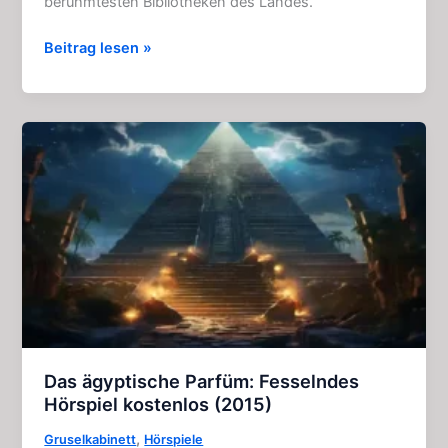
berühmtesten Bibliotheken des Landes.
Das
Beitrag lesen »
Traktat
Middoth:
Horror
–
Hörspiel
(Gruselkabinett
106)
Das ägyptische Parfüm: Fesselndes
Hörspiel kostenlos (2015)
,
Gruselkabinett
Hörspiele