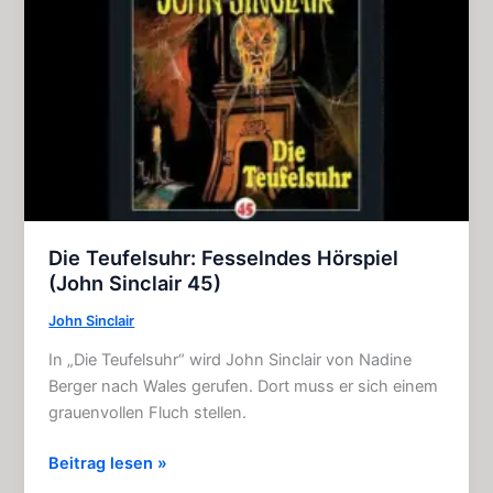
Folge
102)
Die Teufelsuhr: Fesselndes Hörspiel
(John Sinclair 45)
John Sinclair
In „Die Teufelsuhr“ wird John Sinclair von Nadine
Berger nach Wales gerufen. Dort muss er sich einem
grauenvollen Fluch stellen.
Die
Beitrag lesen »
Teufelsuhr: