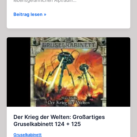
lebensgefährlichen Alptraum…
Die
Beitrag lesen »
Herrenlose:
Aufregende
Gruselkabinett
–
Folge
53
Der Krieg der Welten: Großartiges
Gruselkabinett 124 + 125
Gruselkabinett