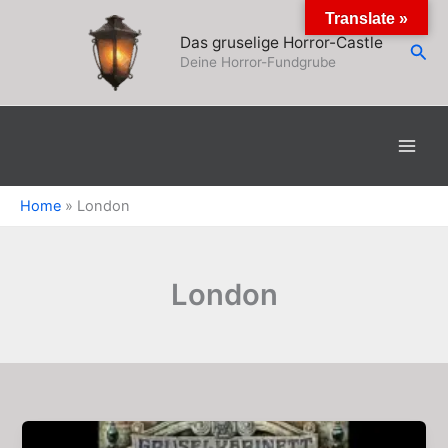
Zum
Translate »
Inhalt
Das gruselige Horror-Castle
Suc
springen
Deine Horror-Fundgrube
Home
»
London
London