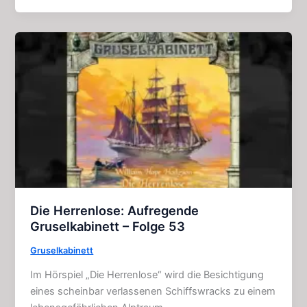
Aufregende
Gruselkabinett
–
Folgen
132
+
133
Die Herrenlose: Aufregende
Gruselkabinett – Folge 53
Gruselkabinett
Im Hörspiel „Die Herrenlose“ wird die Besichtigung
eines scheinbar verlassenen Schiffswracks zu einem