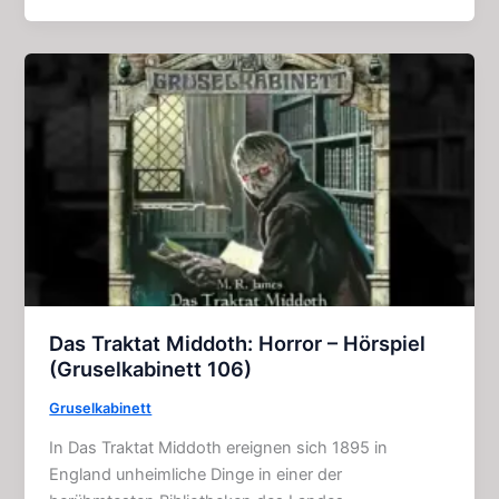
Fesselndes
Hörspiel
(John
Sinclair
45)
Das Traktat Middoth: Horror – Hörspiel
(Gruselkabinett 106)
Gruselkabinett
In Das Traktat Middoth ereignen sich 1895 in
England unheimliche Dinge in einer der