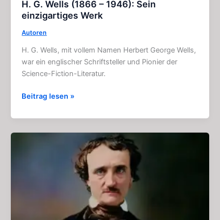
H. G. Wells (1866 – 1946): Sein
einzigartiges Werk
Autoren
H. G. Wells, mit vollem Namen Herbert George Wells,
war ein englischer Schriftsteller und Pionier der
Science-Fiction-Literatur.
H.
Beitrag lesen »
G.
Wells
(1866
–
1946):
Sein
einzigartiges
Werk