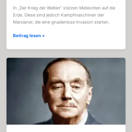
In „Der Krieg der Welten“ stürzen Meteoriten auf die
Erde. Diese sind jedoch Kampfmaschinen der
Marsianer, die eine gnadenlose Invasion starten.
Der
Beitrag lesen »
Krieg
der
Welten:
Großartiges
Gruselkabinett
124
+
125