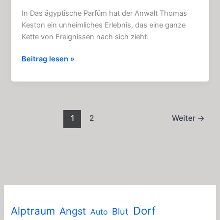
In Das ägyptische Parfüm hat der Anwalt Thomas
Keston ein unheimliches Erlebnis, das eine ganze
Kette von Ereignissen nach sich zieht.
Das
Beitrag lesen »
ägyptische
Parfüm:
Fesselndes
Hörspiel
kostenlos
1
2
Weiter
→
(2015)
Dorf
Alptraum
Angst
Blut
Auto