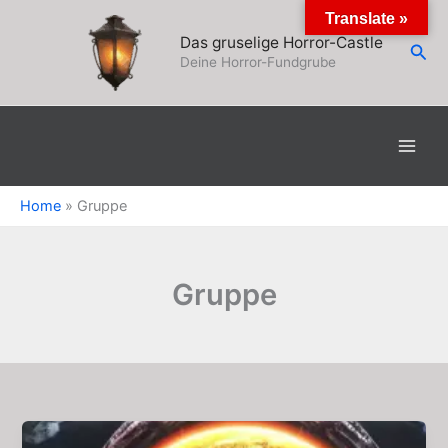
Zum
Translate »
Inhalt
Das gruselige Horror-Castle
Suc
springen
Deine Horror-Fundgrube
Home
»
Gruppe
Gruppe