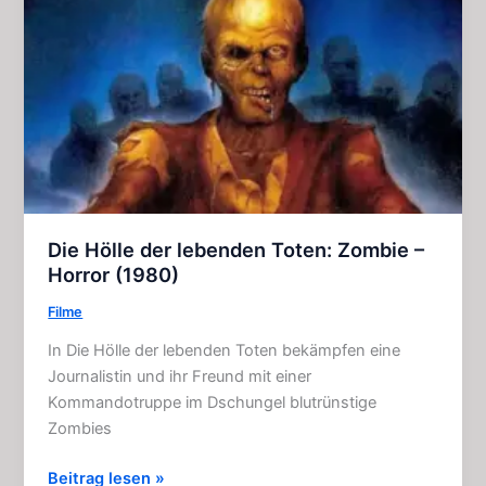
–
Film
(2007)
Die Hölle der lebenden Toten: Zombie –
Horror (1980)
Filme
In Die Hölle der lebenden Toten bekämpfen eine
Journalistin und ihr Freund mit einer
Kommandotruppe im Dschungel blutrünstige
Zombies
Die
Beitrag lesen »