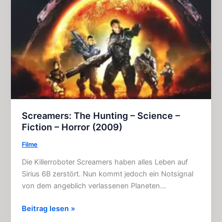
Screamers: The Hunting – Science –
Fiction – Horror (2009)
Filme
Die Killerroboter Screamers haben alles Leben auf
Sirius 6B zerstört. Nun kommt jedoch ein Notsignal
von dem angeblich verlassenen Planeten…
Screamers:
Beitrag lesen »
The