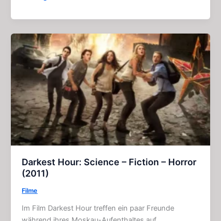
Hölle
der
lebenden
Toten:
Zombie
–
Horror
(1980)
Darkest Hour: Science – Fiction – Horror
(2011)
Filme
Im Film Darkest Hour treffen ein paar Freunde
während ihres Moskau-Aufenthaltes auf