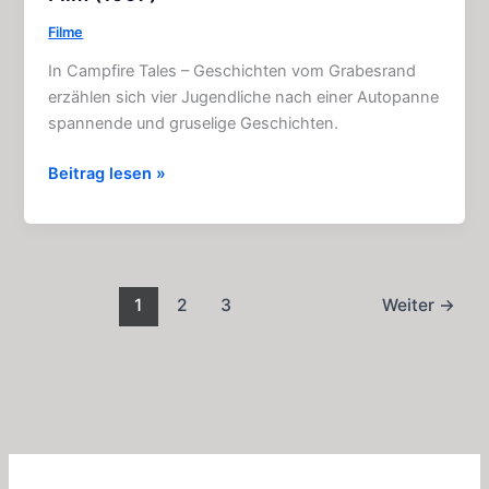
Filme
In Campfire Tales – Geschichten vom Grabesrand
erzählen sich vier Jugendliche nach einer Autopanne
spannende und gruselige Geschichten.
Campfire
Beitrag lesen »
Tales:
Gruseliger
Episoden
–
Film
1
2
3
Weiter
→
(1997)