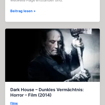
weltweite Plage entstanden sind.
Daylight’s
Beitrag lesen »
End:
Actionreicher
Horror
–
Film
(2016)
Dark House – Dunkles Vermächtnis:
Horror – Film (2014)
Filme