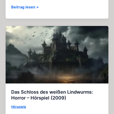
Mitternachtsweg:
Beitrag lesen »
Gruseliges
Hörspiel
(2015)
Das Schloss des weißen Lindwurms:
Horror – Hörspiel (2009)
Hörspiele