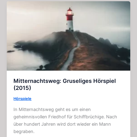
von
Glencairn:
Horror
–
Story
(4
Kapitel)
Mitternachtsweg: Gruseliges Hörspiel
(2015)
Hörspiele
In Mitternachtsweg geht es um einen
geheimnisvollen Friedhof für Schiffbrüchige. Nach
über hundert Jahren wird dort wieder ein Mann
begraben.