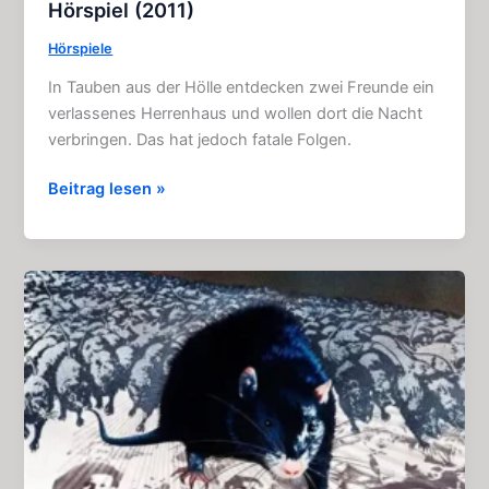
Hörspiel (2011)
Hörspiele
In Tauben aus der Hölle entdecken zwei Freunde ein
verlassenes Herrenhaus und wollen dort die Nacht
verbringen. Das hat jedoch fatale Folgen.
Tauben
Beitrag lesen »
aus
der
Hölle:
Einzigartiges
Hörspiel
(2011)