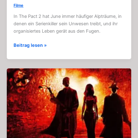
Filme
In The Pact 2 hat June immer häufiger Alpträume, in
denen ein Serienkiller sein Unwesen treibt, und ihr
organisiertes Leben gerät aus den Fugen.
The
Beitrag lesen »
Pact
2
–
Es
ist
noch
nicht
vorbei:
Horrorfilm
(2014)