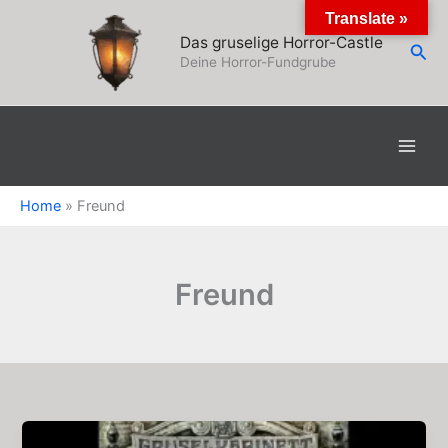
Zum
Translate »
Inhalt
Das gruselige Horror-Castle
Suc
springen
Deine Horror-Fundgrube
Home
»
Freund
Freund