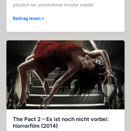
plötzlich ein unheimlicher Anrufer meldet.
Das
Beitrag lesen »
Grauen
kommt
um
10:
Horror
–
Film
–
Klassiker
(1979)
The Pact 2 – Es ist noch nicht vorbei:
Horrorfilm (2014)