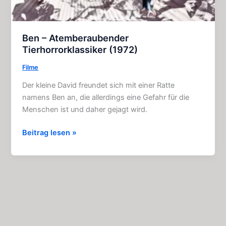
Ben – Atemberaubender
Tierhorrorklassiker (1972)
Filme
Der kleine David freundet sich mit einer Ratte
namens Ben an, die allerdings eine Gefahr für die
Menschen ist und daher gejagt wird.
Ben
Beitrag lesen »
–
Atemberaubender
Tierhorrorklassiker
(1972)