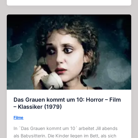
Hörspiel
(Gruselkabinett
–
Folge
129)
Das Grauen kommt um 10: Horror – Film
– Klassiker (1979)
Filme
In `Das Grauen kommt um 10´ arbeitet Jill abends
als Babysitterin. Die Kinder liegen im Bett, als sich