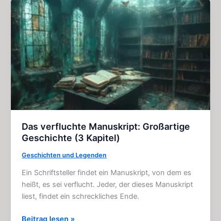
–
Hörspiel
komplett
(2017)
Das verfluchte Manuskript: Großartige
Geschichte (3 Kapitel)
Geschichten und Legenden
Ein Schriftsteller findet ein Manuskript, von dem es
heißt, es sei verflucht. Jeder, der dieses Manuskript
liest, findet ein schreckliches Ende.
Das
Beitrag lesen »