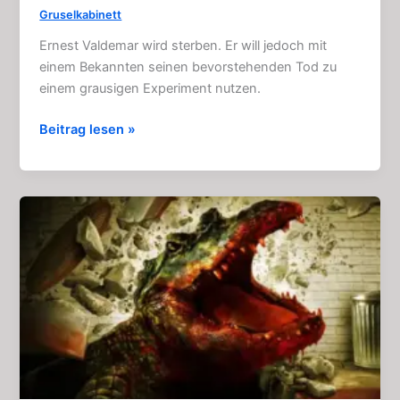
Gruselkabinett
Ernest Valdemar wird sterben. Er will jedoch mit
einem Bekannten seinen bevorstehenden Tod zu
einem grausigen Experiment nutzen.
Die
Beitrag lesen »
Fakten
im
Fall
Valdemar:
Grandioses
Gruselkabinett
127