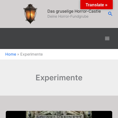
Zum
Translate »
Inhalt
Das gruselige Horror-Castle
Suc
springen
Deine Horror-Fundgrube
Home
»
Experimente
Experimente