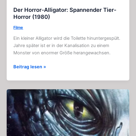
Der Horror-Alligator: Spannender Tier-
Horror (1980)
Filme
Ein kleiner Alligator wird die Toilette hinuntergespült.
Jahre später ist er in der Kanalisation zu einem
Monster von enormer Größe herangewachsen.
Der
Beitrag lesen »
Horror-
Alligator:
Spannender
Tier-
Horror
(1980)