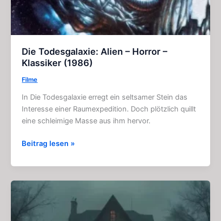
Die Todesgalaxie: Alien – Horror –
Klassiker (1986)
Filme
In Die Todesgalaxie erregt ein seltsamer Stein das
Interesse einer Raumexpedition. Doch plötzlich quillt
eine schleimige Masse aus ihm hervor.
Die
Beitrag lesen »
Todesgalaxie:
Alien
–
Horror
–
Klassiker