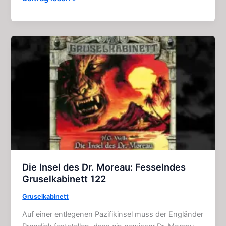
Unsichtbare:
Spannende
Gruselkabinett
–
Folgen
120
+
121
Die Insel des Dr. Moreau: Fesselndes
Gruselkabinett 122
Gruselkabinett
Auf einer entlegenen Pazifikinsel muss der Engländer