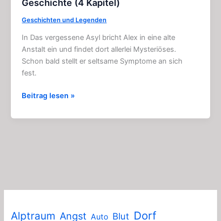
Geschichte (4 Kapitel)
Geschichten und Legenden
In Das vergessene Asyl bricht Alex in eine alte
Anstalt ein und findet dort allerlei Mysteriöses.
Schon bald stellt er seltsame Symptome an sich
fest.
Das
Beitrag lesen »
vergessene
Asyl
–
Spannende
Geschichte
(4
Kapitel)
Dorf
Alptraum
Angst
Blut
Auto