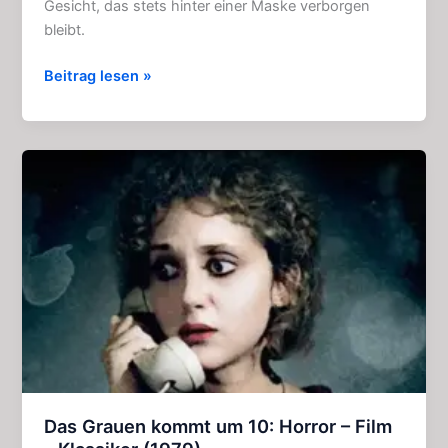
Gesicht, das stets hinter einer Maske verborgen
bleibt.
Das
Beitrag lesen »
Phantom
der
Oper:
Fesselndes
Hörspiel
(Gruselkabinett
4)
Das Grauen kommt um 10: Horror – Film