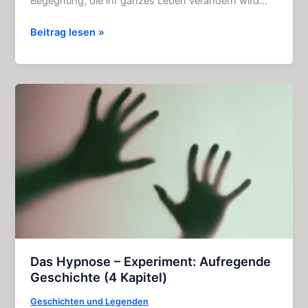
Begegnung, die ihr ganzes Leben verändern wird…
Allerseelen:
Beitrag lesen »
Packende
Gruselkabinett
–
Folge
104
Das Hypnose – Experiment: Aufregende
Geschichte (4 Kapitel)
Geschichten und Legenden