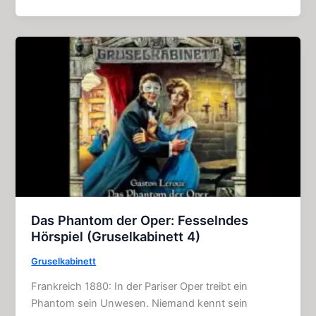
weiße
Schiff:
Fesselnde
Geschichte
(4
Kapitel)
Das Phantom der Oper: Fesselndes
Hörspiel (Gruselkabinett 4)
Gruselkabinett
Frankreich 1880: In der Pariser Oper treibt ein
Phantom sein Unwesen. Niemand kennt sein