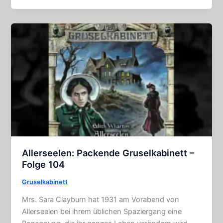
Hörspiel
(Gruselkabinett
–
Folge
129)
Allerseelen: Packende Gruselkabinett –
Folge 104
Gruselkabinett
Mrs. Sara Clayburn hat 1931 am Vorabend von
Allerseelen bei ihrem üblichen Spaziergang eine