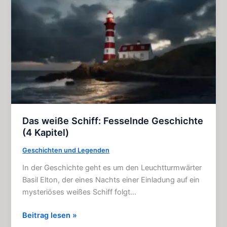
Story
(4
Kapitel)
Das weiße Schiff: Fesselnde Geschichte
(4 Kapitel)
Geschichten und Legenden
In der Geschichte geht es um den Leuchtturmwärter
Basil Elton, der eines Nachts einer Einladung auf ein
mysteriöses weißes Schiff folgt…
Das
Beitrag lesen »