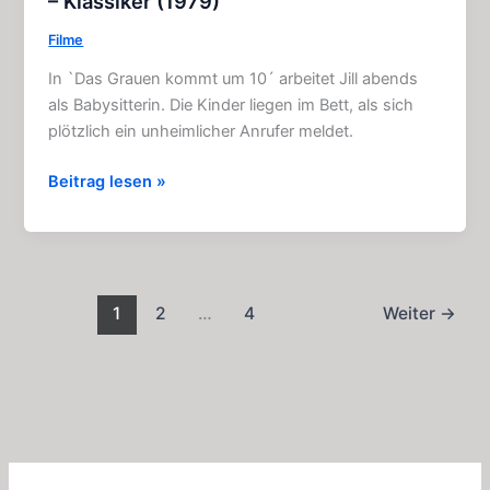
– Klassiker (1979)
Filme
In `Das Grauen kommt um 10´ arbeitet Jill abends
als Babysitterin. Die Kinder liegen im Bett, als sich
plötzlich ein unheimlicher Anrufer meldet.
Das
Beitrag lesen »
Grauen
kommt
um
10:
Horror
1
2
…
4
Weiter
→
–
Film
–
Klassiker
(1979)