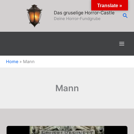
Zum
Translate »
Inhalt
Das gruselige Horror-Castle
Suc
springen
Deine Horror-Fundgrube
Home
»
Mann
Mann