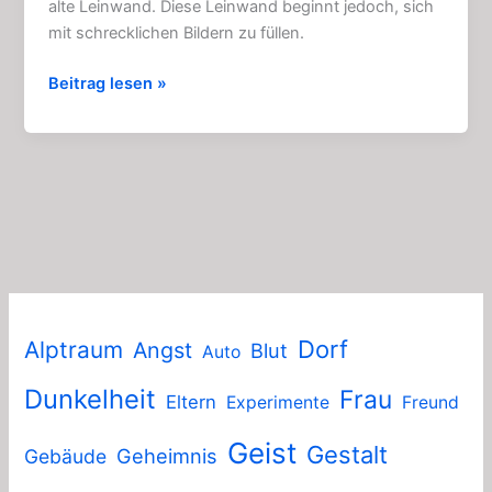
alte Leinwand. Diese Leinwand beginnt jedoch, sich
mit schrecklichen Bildern zu füllen.
Die
Beitrag lesen »
Gespenster
–
Leinwand:
Spannende
Geschichte
(4
Kapitel)
Dorf
Alptraum
Angst
Blut
Auto
Dunkelheit
Frau
Eltern
Experimente
Freund
Geist
Gestalt
Geheimnis
Gebäude