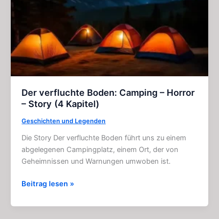
Kapitel)
Der verfluchte Boden: Camping – Horror
– Story (4 Kapitel)
Geschichten und Legenden
Die Story Der verfluchte Boden führt uns zu einem
abgelegenen Campingplatz, einem Ort, der von
Geheimnissen und Warnungen umwoben ist.
Der
Beitrag lesen »
verfluchte
Boden:
Camping