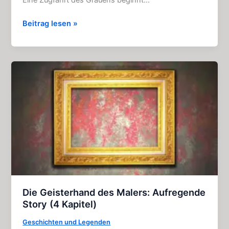
Horror
Beitrag lesen »
–
Express:
Großartiger
Kult
–
Film
–
Klassiker
(1972)
Die Geisterhand des Malers: Aufregende
Story (4 Kapitel)
Geschichten und Legenden