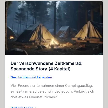
–
Horror
–
Story
(4
Kapitel)
Der verschwundene Zeltkamerad:
Spannende Story (4 Kapitel)
Geschichten und Legenden
Vier Freunde unternahmen einen Campingausflug,
ein Zeltkamerad verschwindet jedoch. Verbirgt sich
dort etwas Übernatürliches?