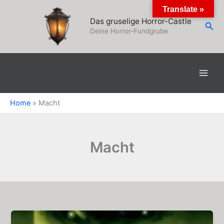
Zum
Translate »
Inhalt
Das gruselige Horror-Castle
Suc
springen
Deine Horror-Fundgrube
Home
»
Macht
Macht