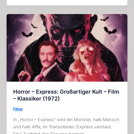
Das
Monstrum:
Grandioser
Kult
–
Film
(1993)
Horror – Express: Großartiger Kult – Film
– Klassiker (1972)
Filme
In „Horror – Express“ wird ein Monster, halb Mensch
und halb Affe, im Transsibirien-Express verstaut.
Eine Zugfahrt des Grauens beginnt…