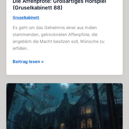
Die Affenpfote: Großartiges Hörspiel
(Gruselkabinett 88)
Gruselkabinett
Es geht um das Geheimnis einer aus Indien
stammenden, getrockneten Affenpfote, die
angeblich die Macht besitzen soll, Wünsche zu
erfüllen.
Die
Beitrag lesen »
Affenpfote:
Großartiges
Hörspiel
(Gruselkabinett
88)