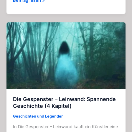
Der
Beitrag lesen »
verschwundene
Zeltkamerad:
Spannende
Story
(4
Kapitel)
Die Gespenster – Leinwand: Spannende
Geschichte (4 Kapitel)
Geschichten und Legenden
In Die Gespenster – Leinwand kauft ein Künstler eine