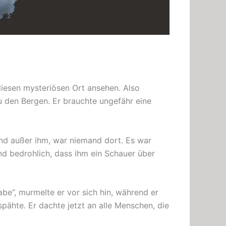
diesen mysteriösen Ort ansehen. Also
u den Bergen. Er brauchte ungefähr eine
und außer ihm, war niemand dort. Es war
nd bedrohlich, dass ihm ein Schauer über
habe”, murmelte er vor sich hin, während er
spähte. Er dachte jetzt an alle Menschen, die