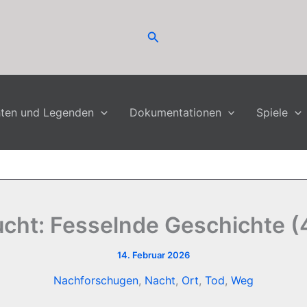
Suchen
hten und Legenden
Dokumentationen
Spiele
ucht: Fesselnde Geschichte (4
14. Februar 2026
Nachforschugen
,
Nacht
,
Ort
,
Tod
,
Weg