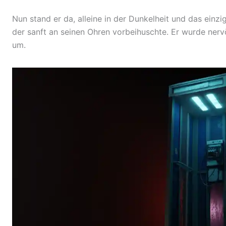
Nun stand er da, alleine in der Dunkelheit und das einzi
der sanft an seinen Ohren vorbeihuschte. Er wurde nerv
um.