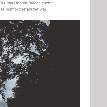
rt das Übernatürliche suchte.
 selbstmordgefährdet war.