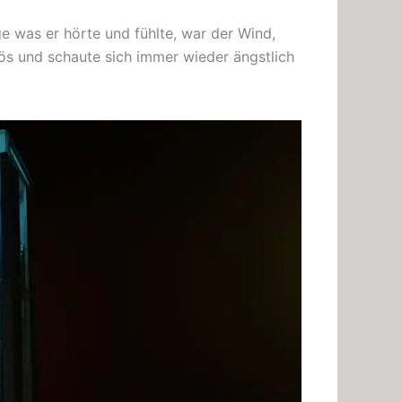
ge was er hörte und fühlte, war der Wind,
ös und schaute sich immer wieder ängstlich