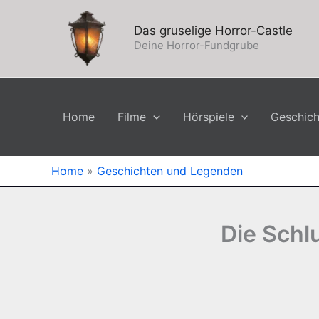
Zum
Inhalt
Das gruselige Horror-Castle
springen
Deine Horror-Fundgrube
Home
Filme
Hörspiele
Geschic
Home
»
Geschichten und Legenden
Die Schl