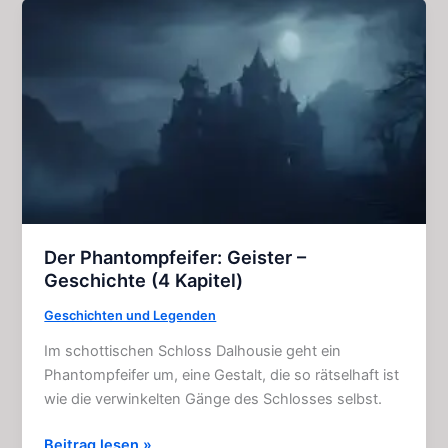
Horror
–
Geschichte
(4
Kapitel)
Der Phantompfeifer: Geister –
Geschichte (4 Kapitel)
Geschichten und Legenden
Im schottischen Schloss Dalhousie geht ein
Phantompfeifer um, eine Gestalt, die so rätselhaft ist
wie die verwinkelten Gänge des Schlosses selbst.
Der
Beitrag lesen »