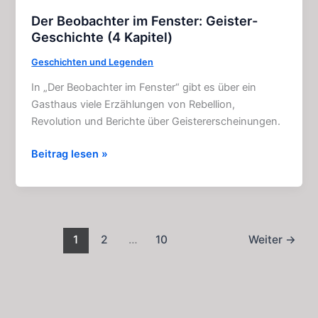
Der Beobachter im Fenster: Geister-
Geschichte (4 Kapitel)
Geschichten und Legenden
In „Der Beobachter im Fenster“ gibt es über ein
Gasthaus viele Erzählungen von Rebellion,
Revolution und Berichte über Geistererscheinungen.
Der
Beitrag lesen »
Beobachter
im
Fenster:
Geister-
Geschichte
1
2
…
10
Weiter
→
(4
Kapitel)