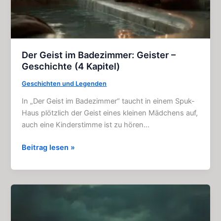
Der Geist im Badezimmer: Geister –
Geschichte (4 Kapitel)
Geschichten und Legenden
In „Der Geist im Badezimmer“ taucht in einem Spuk-
Haus plötzlich der Geist eines kleinen Mädchens auf,
auch eine Kinderstimme ist zu hören…
Der
Beitrag lesen »
Geist
im
Badezimmer:
Geister
–
Geschichte