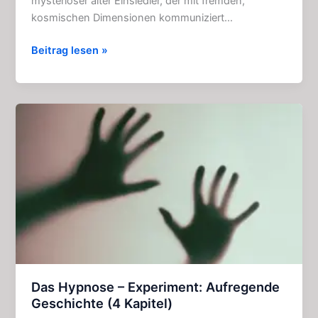
mysteriöser alter Einsiedler, der mit fremden,
kosmischen Dimensionen kommuniziert…
Das
Beitrag lesen »
seltsame
hohe
Haus
im
Nebel:
Packende
Story
(5
Kapitel)
Das Hypnose – Experiment: Aufregende
Geschichte (4 Kapitel)