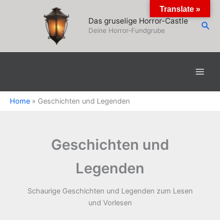
Zum
Translate »
Inhalt
Das gruselige Horror-Castle
Suc
springen
Deine Horror-Fundgrube
Home
»
Geschichten und Legenden
Geschichten und
Legenden
Schaurige Geschichten und Legenden zum Lesen
und Vorlesen