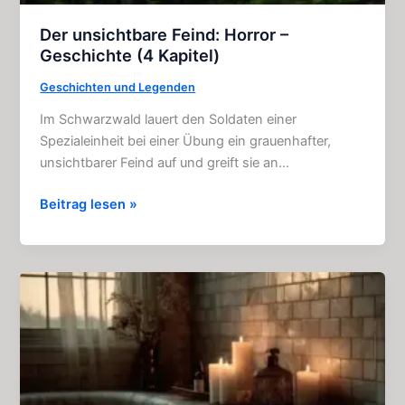
Der unsichtbare Feind: Horror –
Geschichte (4 Kapitel)
Geschichten und Legenden
Im Schwarzwald lauert den Soldaten einer
Spezialeinheit bei einer Übung ein grauenhafter,
unsichtbarer Feind auf und greift sie an…
Der
Beitrag lesen »
unsichtbare
Feind:
Horror
–
Geschichte
(4
Kapitel)