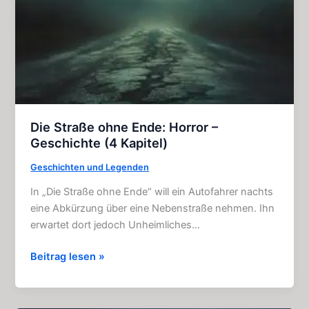
(4
Kapitel)
Die Straße ohne Ende: Horror –
Geschichte (4 Kapitel)
Geschichten und Legenden
In „Die Straße ohne Ende“ will ein Autofahrer nachts
eine Abkürzung über eine Nebenstraße nehmen. Ihn
erwartet dort jedoch Unheimliches…
Die
Beitrag lesen »
Straße
ohne
Ende: