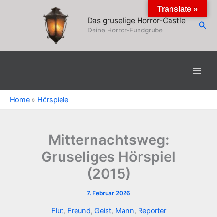
Zum
Translate »
Inhalt
Das gruselige Horror-Castle
Suc
springen
Deine Horror-Fundgrube
Home
»
Hörspiele
Mitternachtsweg:
Gruseliges Hörspiel
(2015)
7. Februar 2026
Flut
,
Freund
,
Geist
,
Mann
,
Reporter