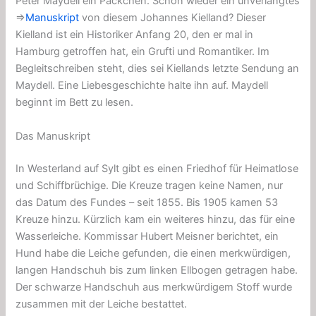
Peter Maydell ein Päckchen. Schon wieder ein unverlangtes
⇒
Manuskript
von diesem Johannes Kielland? Dieser
Kielland ist ein Historiker Anfang 20, den er mal in
Hamburg getroffen hat, ein Grufti und Romantiker. Im
Begleitschreiben steht, dies sei Kiellands letzte Sendung an
Maydell. Eine Liebesgeschichte halte ihn auf. Maydell
beginnt im Bett zu lesen.
Das Manuskript
In Westerland auf Sylt gibt es einen Friedhof für Heimatlose
und Schiffbrüchige. Die Kreuze tragen keine Namen, nur
das Datum des Fundes – seit 1855. Bis 1905 kamen 53
Kreuze hinzu. Kürzlich kam ein weiteres hinzu, das für eine
Wasserleiche. Kommissar Hubert Meisner berichtet, ein
Hund habe die Leiche gefunden, die einen merkwürdigen,
langen Handschuh bis zum linken Ellbogen getragen habe.
Der schwarze Handschuh aus merkwürdigem Stoff wurde
zusammen mit der Leiche bestattet.