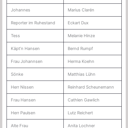
Johannes
Marius Clarén
Reporter im Ruhestand
Eckart Dux
Tess
Melanie Hinze
Käpt’n Hansen
Bernd Rumpf
Frau Johannsen
Herma Koehn
Sönke
Matthias Lühn
Herr Nissen
Reinhard Scheunemann
Frau Hansen
Cathlen Gawlich
Herr Paulsen
Lutz Reichert
Alte Frau
Anita Lochner