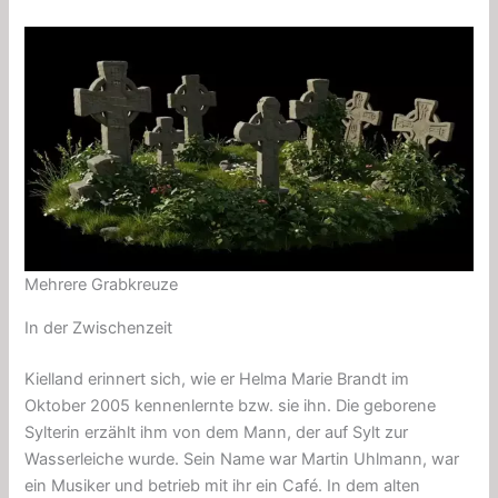
Mehrere Grabkreuze
In der Zwischenzeit
Kielland erinnert sich, wie er Helma Marie Brandt im
Oktober 2005 kennenlernte bzw. sie ihn. Die geborene
Sylterin erzählt ihm von dem Mann, der auf Sylt zur
Wasserleiche wurde. Sein Name war Martin Uhlmann, war
ein Musiker und betrieb mit ihr ein Café. In dem alten