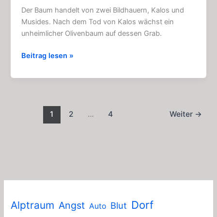
Der Baum handelt von zwei Bildhauern, Kalos und
Musides. Nach dem Tod von Kalos wächst ein
unheimlicher Olivenbaum auf dessen Grab.
Der
Beitrag lesen »
Baum:
Spannende
Horror
–
Geschichte
1
2
…
4
Weiter
→
(4
Kapitel)
Dorf
Alptraum
Angst
Blut
Auto