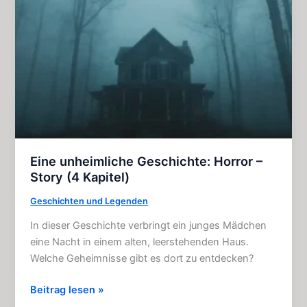
Geschichte
(4
Kapitel)
Eine unheimliche Geschichte: Horror –
Story (4 Kapitel)
Geschichten und Legenden
In dieser Geschichte verbringt ein junges Mädchen
eine Nacht in einem alten, leerstehenden Haus.
Welche Geheimnisse gibt es dort zu entdecken?
Eine
Beitrag lesen »
unheimliche