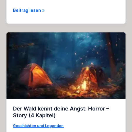
Heimweh:
Beitrag lesen »
Aufregendes
Hörspiel
(Gruselkabinett
Folge
109)
Der Wald kennt deine Angst: Horror –
Story (4 Kapitel)
Geschichten und Legenden