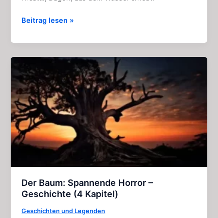
Dagon:
Beitrag lesen »
Aufregende
Geschichte
von
H.
P.
Lovecraft
(4
Kapitel)
Der Baum: Spannende Horror –
Geschichte (4 Kapitel)
Geschichten und Legenden