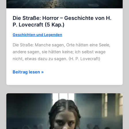
Die Straße: Horror – Geschichte von H.
P. Lovecraft (5 Kap.)
Geschichten und Legenden
Die Straße: Manche sagen, Orte hätten eine Seele,
andere sagen, sie hätten keine; ich selbst wage
nicht, etwas dazu zu sagen. (H. P. Lovecraft)
Die
Beitrag lesen »
Straße:
Horror
–
Geschichte
von
H.
P.
Lovecraft