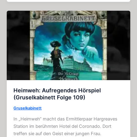
–
Sie
sind
unter
uns:
Horror
–
Film
(2013)
Heimweh: Aufregendes Hörspiel
(Gruselkabinett Folge 109)
Gruselkabinett
In „Heimweh“ macht das Ermittlerpaar Hargreaves
Station im berühmten Hotel del Coronado. Dort
treffen sie auf den Geist einer jungen Frau.