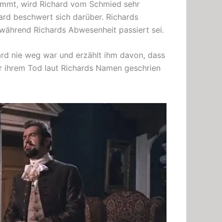
nkommt, wird Richard vom Schmied sehr
ard beschwert sich darüber. Richards
während Richards Abwesenheit passiert sei.
ard nie weg war und erzählt ihm davon, dass
r ihrem Tod laut Richards Namen geschrien