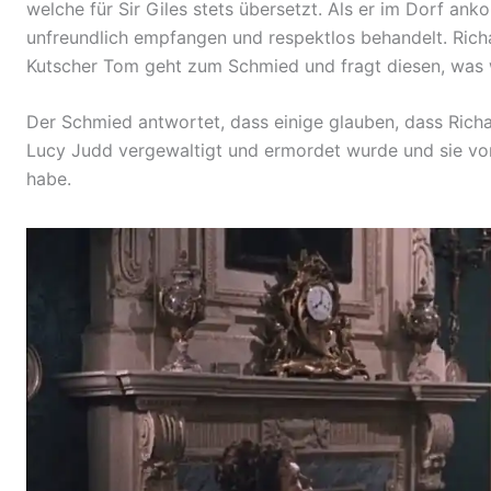
welche für Sir Giles stets übersetzt. Als er im Dorf a
unfreundlich empfangen und respektlos behandelt. Rich
Kutscher Tom geht zum Schmied und fragt diesen, was 
Der Schmied antwortet, dass einige glauben, dass Rich
Lucy Judd vergewaltigt und ermordet wurde und sie vo
habe.