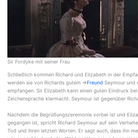
Sir Fordyke mit seiner Frau
Schließlich kommen Richard und Elizabeth in der Empfa
werden sie von Richards gutem ⇒
Freund
Seymour und 
empfangen. Sir Elizabeth kann einen guten Eindruck bei 
Zeichensprache klarmacht. Seymour ist gegenüber Richa
Nachdem die Begrüßungszeremonie vorbei ist und Eliz
gegangen ist, spricht Richard Seymour auf sein Verhalt
Tod und ihren letzten Worten. Er sagt auch, dass ihn 