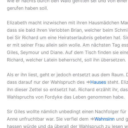
wie er nachts durch den Wald geritten sei und von einer 
gerufen haben soll.
Elizabeth macht inzwischen mit ihren Hausmädchen Mary
dass sie bald ihren Verlobten Brian, welcher beim Schmie
bei Sir Richard um eine Heiratserlaubnis gebeten hat. 
er mit seiner Frau allein sein wolle. Am nächsten Tag e
Giles, Seymour und Diane. Auf dem Tisch finden sie ein
Richard, welcher Latein beherrscht, soll ihn übersetzen.
Als er ihn liest, geht er jedoch entsetzt aus dem Raum. D
dass darauf nur der Wahlspruch des ⇒
Hauses
steht. Eli
ihn dieser Zettel so entsetzt hat. Richard erzählt ihr, 
Wahlspruchs von Fordyke das Leben genommen habe.
Sir Giles wollte nämlich unbedingt einen Nachfolger für 
Anne unfruchtbar war. Sie verfiel dem ⇒
Wahnsinn
und gl
hassen würde und da überall der Wahlspruch zu lesen w