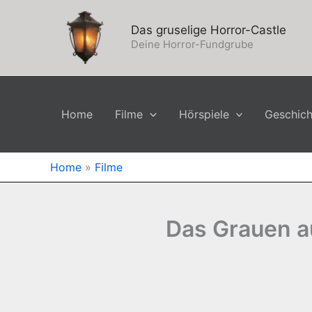
Zum
Inhalt
Das gruselige Horror-Castle
springen
Deine Horror-Fundgrube
Home
Filme
Hörspiele
Geschic
Home
»
Filme
Das Grauen au