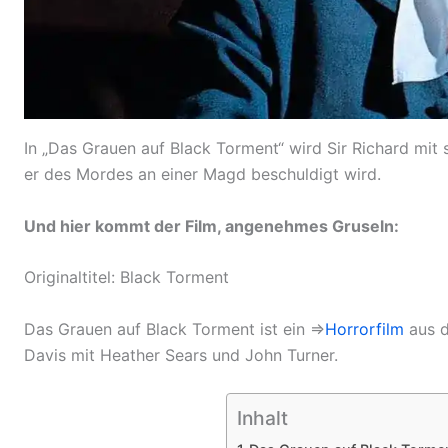
In „Das Grauen auf Black Torment“ wird Sir Richard mit
er des Mordes an einer Magd beschuldigt wird.
Und hier kommt der Film, angenehmes Gruseln:
Originaltitel: Black Torment
Das Grauen auf Black Torment ist ein ⇒
Horrorfilm
aus d
Davis mit Heather Sears und John Turner.
Inhalt