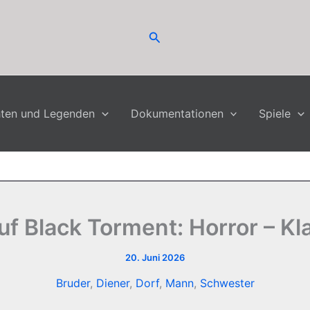
Suchen
hten und Legenden
Dokumentationen
Spiele
f Black Torment: Horror – Kl
20. Juni 2026
Bruder
,
Diener
,
Dorf
,
Mann
,
Schwester