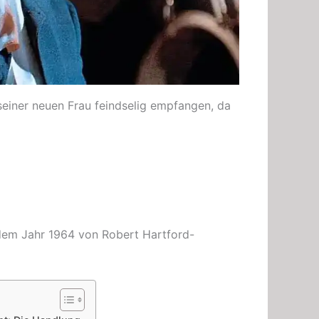
 seiner neuen Frau feindselig empfangen, da
em Jahr 1964 von Robert Hartford-