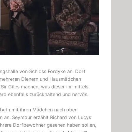
ngshalle von Schloss Fordyke an. Dort
mehreren Dienern und Hausmädchen
Sir Giles machen, was dieser ihr mittels
rd ebenfalls zurückhaltend und nervös.
abeth mit ihren Mädchen nach oben
en an. Seymour erzählt Richard von Lucys
mehrere Dorfbewohner gesehen haben sollen,