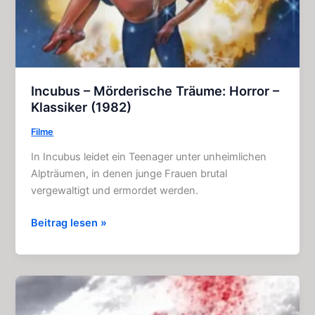
Incubus – Mörderische Träume: Horror –
Klassiker (1982)
Filme
In Incubus leidet ein Teenager unter unheimlichen
Alpträumen, in denen junge Frauen brutal
vergewaltigt und ermordet werden.
Incubus
Beitrag lesen »
–
Mörderische
Träume:
Horror
–