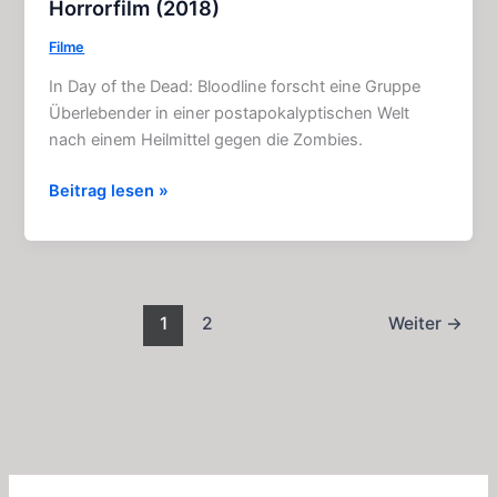
Horrorfilm (2018)
Filme
In Day of the Dead: Bloodline forscht eine Gruppe
Überlebender in einer postapokalyptischen Welt
nach einem Heilmittel gegen die Zombies.
Day
Beitrag lesen »
of
the
Dead:
Bloodline:
Zombie
1
2
Weiter
→
–
Horrorfilm
(2018)