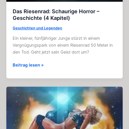
Das Riesenrad: Schaurige Horror –
Geschichte (4 Kapitel)
Geschichten und Legenden
Ein kleiner, fünfjähriger Junge stürzt in einem
Vergnügungspark von einem Riesenrad 50 Meter in
den Tod. Geht jetzt sein Geist dort um?
Das
Beitrag lesen »
Riesenrad:
Schaurige
Horror
–
Geschichte
(4
Kapitel)