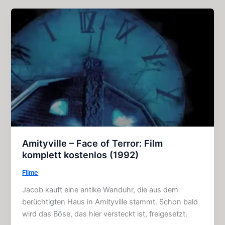
des
Mörders:
Großartige
Geschichte
(4
Kapitel)
Amityville – Face of Terror: Film
komplett kostenlos (1992)
Filme
Jacob kauft eine antike Wanduhr, die aus dem
berüchtigten Haus in Amityville stammt. Schon bald
wird das Böse, das hier versteckt ist, freigesetzt.