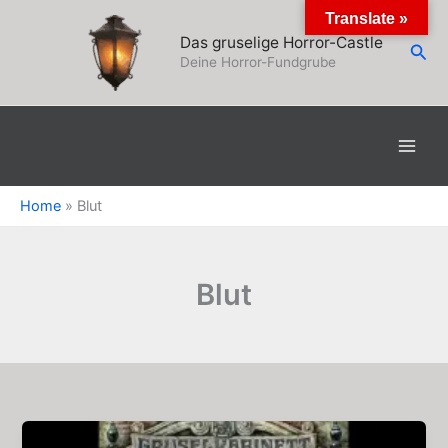
Zum
Translate »
Inhalt
Das gruselige Horror-Castle
Suc
springen
Deine Horror-Fundgrube
Home
»
Blut
Blut