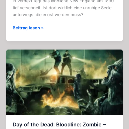
in Verhext liegt das ländliche New England um 1890
tief verschneit. Ist dort wirklich eine unruhige Seele
unterwegs, die erlöst werden muss?
Verhext:
Beitrag lesen »
Spannendes
Grusel
–
Hörspiel
komplett
(2010)
Day of the Dead: Bloodline: Zombie –