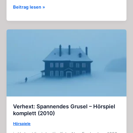
Amityville
Beitrag lesen »
–
Face
of
Terror:
Film
komplett
kostenlos
(1992)
Verhext: Spannendes Grusel – Hörspiel
komplett (2010)
Hörspiele