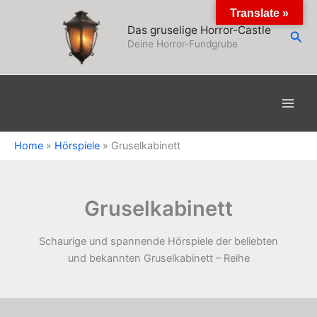
Zum
Translate »
Inhalt
Das gruselige Horror-Castle
Suc
springen
Deine Horror-Fundgrube
Home
»
Hörspiele
»
Gruselkabinett
Gruselkabinett
Schaurige und spannende Hörspiele der beliebten
und bekannten Gruselkabinett – Reihe