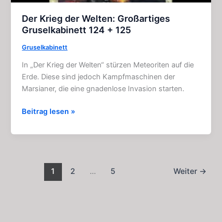
Der Krieg der Welten: Großartiges
Gruselkabinett 124 + 125
Gruselkabinett
In „Der Krieg der Welten“ stürzen Meteoriten auf die
Erde. Diese sind jedoch Kampfmaschinen der
Marsianer, die eine gnadenlose Invasion starten.
Der
Beitrag lesen »
Krieg
der
Welten:
Großartiges
Gruselkabinett
1
2
…
5
Weiter
→
124
+
125