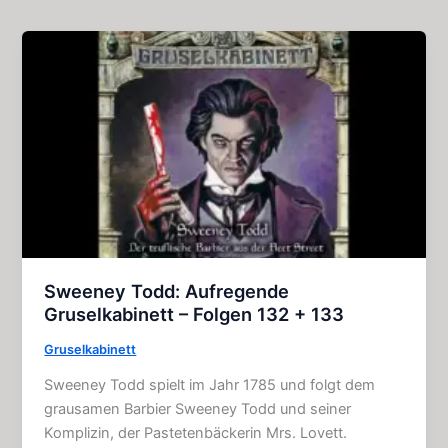
Sweeney Todd: Aufregende
Gruselkabinett – Folgen 132 + 133
Gruselkabinett
Sweeney Todd spielt im Jahr 1785 und folgt dem
grausamen Barbier Sweeney Todd und seiner
Komplizin, der Pastetenbäckerin Mrs. Lovett.