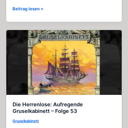
Sweeney
Beitrag lesen »
Todd:
Aufregende
Gruselkabinett
–
Folgen
132
+
133
Die Herrenlose: Aufregende
Gruselkabinett – Folge 53
Gruselkabinett