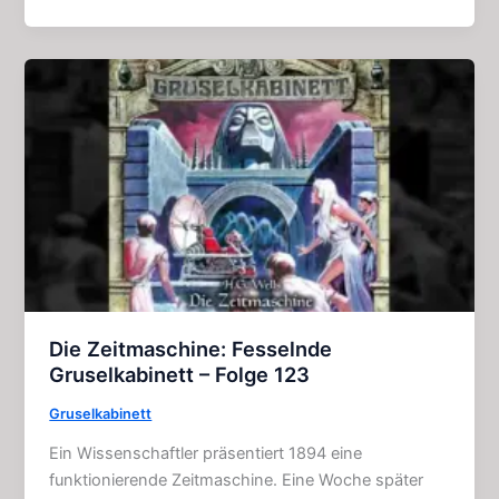
Packende
Gruselkabinett
–
Folge
104
Die Zeitmaschine: Fesselnde
Gruselkabinett – Folge 123
Gruselkabinett
Ein Wissenschaftler präsentiert 1894 eine
funktionierende Zeitmaschine. Eine Woche später