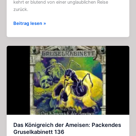
kehrt er blutend von einer unglaublichen Reise
zurück.
Die
Beitrag lesen »
Zeitmaschine:
Fesselnde
Gruselkabinett
–
Folge
123
Das Königreich der Ameisen: Packendes
Gruselkabinett 136