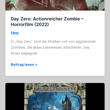
Day Zero: Actionreicher Zombie –
Horrorfilm (2022)
Filme
In „Day Zero“ sind die Straßen voll von aggressiven
Zombies, die jedes Lebewesen attackieren, das
ihnen begegnet.
Day
Beitrag lesen »
Zero:
Actionreicher
Zombie
–
Horrorfilm
(2022)