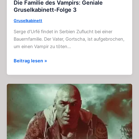
Die Familie des Vampirs: Geniale
Gruselkabinett-Folge 3
Gruselkabinett
Serge d’Urfé findet in Serbien Zuflucht bei einer
Bauernfamilie. Der Vater, Gortscha, ist aufgebrochen,
um einen Vampir zu töten…
Die
Beitrag lesen »
Familie
des
Vampirs:
Geniale
Gruselkabinett-
Folge
3