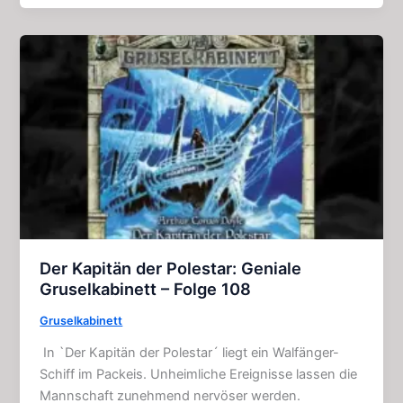
Wolf
von
Kostopchin:
Tolles
Gruselkabinett
107
Der Kapitän der Polestar: Geniale
Gruselkabinett – Folge 108
Gruselkabinett
In `Der Kapitän der Polestar´ liegt ein Walfänger-
Schiff im Packeis. Unheimliche Ereignisse lassen die
Mannschaft zunehmend nervöser werden.