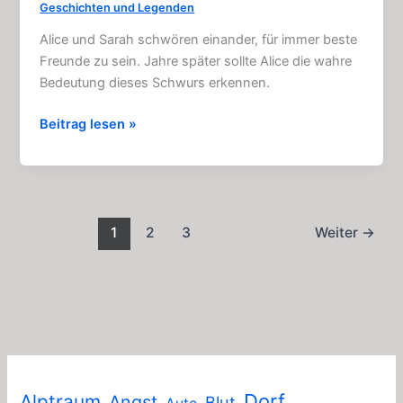
Geschichten und Legenden
Alice und Sarah schwören einander, für immer beste
Freunde zu sein. Jahre später sollte Alice die wahre
Bedeutung dieses Schwurs erkennen.
Freunde
Beitrag lesen »
für
immer:
Grusel
–
Geschichte
1
2
3
Weiter
→
(4
Kapitel)
Dorf
Alptraum
Angst
Blut