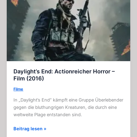
Daylight’s End: Actionreicher Horror –
Film (2016)
Filme
In „Daylight’s End“ kämpft eine Gruppe Überlebender
gegen die bluthungrigen Kreaturen, die durch eine
weltweite Plage entstanden sind.
Daylight’s
Beitrag lesen »
End: