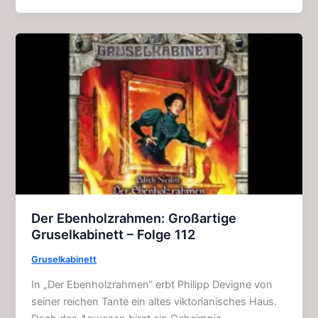
Actionreicher
Horror
–
Film
(2016)
Der Ebenholzrahmen: Großartige
Gruselkabinett – Folge 112
Gruselkabinett
In „Der Ebenholzrahmen“ erbt Philipp Devigne von
seiner reichen Tante ein altes viktorianisches Haus.