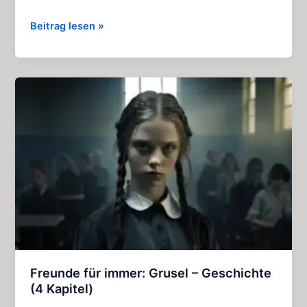
Der
Beitrag lesen »
Kapitän
der
Polestar:
Geniale
Gruselkabinett
–
Folge
108
Freunde für immer: Grusel – Geschichte
(4 Kapitel)