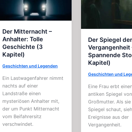
–
Horror
(2021)
Der Mitternacht –
Anhalter: Tolle
Der Spiegel de
Geschichte (3
Vergangenheit 
Kapitel)
Spannende Sto
Kapitel)
Geschichten und Legenden
Geschichten und Leg
Ein Lastwagenfahrer nimmt
nachts auf einer
Eine Frau erbt eine
Landstraße einen
antiken Spiegel von
mysteriösen Anhalter mit,
Großmutter. Als sie
der um Punkt Mitternacht
Spiegel schaut, sieh
vom Beifahrersitz
Ereignisse aus der
verschwindet.
Vergangenheit.