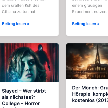
dem uralten Kult des
einem grausigen
Cthulhu zu tun hat.
Experiment nutzen.
Der
Die
Beitrag lesen »
Beitrag lesen »
Ruf
Fakten
des
im
Cthulhu:
Fall
Geniales
Valdemar:
Gruselkabinett
Grandioses
114
Gruselkabinett
+
127
115
Der Mönch: Gru
Slayed – Wer stirbt
Hörspiel kompl
als nächstes?:
kostenlos (201
College – Horror