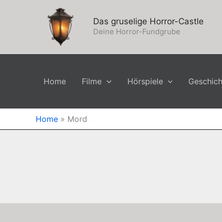
Zum
Inhalt
Das gruselige Horror-Castle
springen
Deine Horror-Fundgrube
Home
Filme
Hörspiele
Geschic
Home
»
Mord