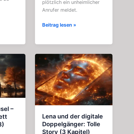
plötzlich ein unheimlicher
Anrufer meldet.
Das
Beitrag lesen »
Grauen
kommt
um
10:
Horror
–
Film
–
Klassiker
(1979)
sel –
Lena und der digitale
ett
Doppelgänger: Tolle
3)
Story (3 Kapitel)