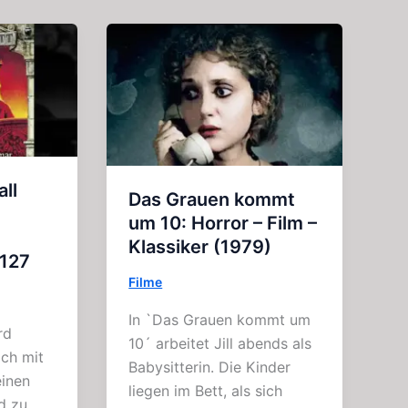
ll
Das Grauen kommt
um 10: Horror – Film –
Klassiker (1979)
 127
Filme
In `Das Grauen kommt um
rd
10´ arbeitet Jill abends als
och mit
Babysitterin. Die Kinder
inen
liegen im Bett, als sich
d zu