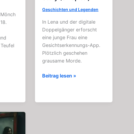
Geschichten und Legenden
e Mönch
In Lena und der digitale
18.
Doppelgänger erforscht
eine junge Frau eine
und
Gesichtserkennungs-App.
 Teufel
Plötzlich geschehen
grausame Morde.
Lena
Beitrag lesen »
und
der
digitale
Doppelgänger:
Tolle
Story
(3