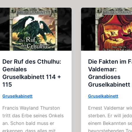
Der Ruf des Cthulhu:
Die Fakten im Fa
Geniales
Valdemar:
Gruselkabinett 114 +
Grandioses
115
Gruselkabinett
Gruselkabinett
Gruselkabinett
Francis Wayland Thurston
Ernest Valdemar wi
tritt das Erbe seines Onkels
sterben. Er will jed
an. Schon bald muss er
einem Bekannten se
erkennen, dass alles mit
bevorstehenden To