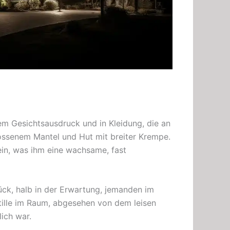
gem Gesichtsausdruck und in Kleidung, die an
lossenem Mantel und Hut mit breiter Krempe.
ein, was ihm eine wachsame, fast
ück, halb in der Erwartung, jemanden im
ille im Raum, abgesehen von dem leisen
ich war.