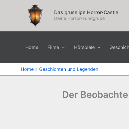
Zum
Inhalt
Das gruselige Horror-Castle
springen
Deine Horror-Fundgrube
Home
Filme
Hörspiele
Geschic
Home
»
Geschichten und Legenden
Der Beobachter