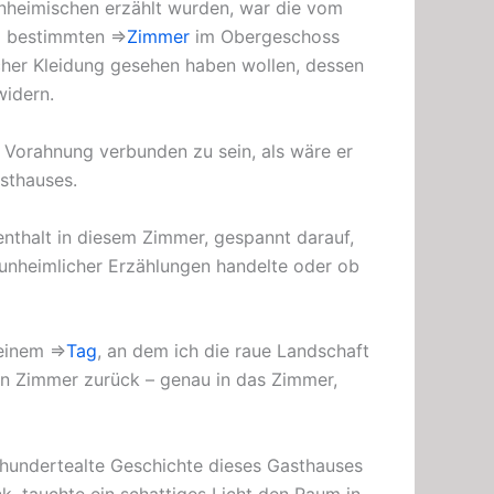
inheimischen erzählt wurden, war die vom
em bestimmten ⇒
Zimmer
im Obergeschoss
cher Kleidung gesehen haben wollen, dessen
widern.
r Vorahnung verbunden zu sein, als wäre er
sthauses.
enthalt in diesem Zimmer, gespannt darauf,
 unheimlicher Erzählungen handelte oder ob
 einem ⇒
Tag
, an dem ich die raue Landschaft
in Zimmer zurück – genau in das Zimmer,
hrhundertealte Geschichte dieses Gasthauses
k, tauchte ein schattiges Licht den Raum in