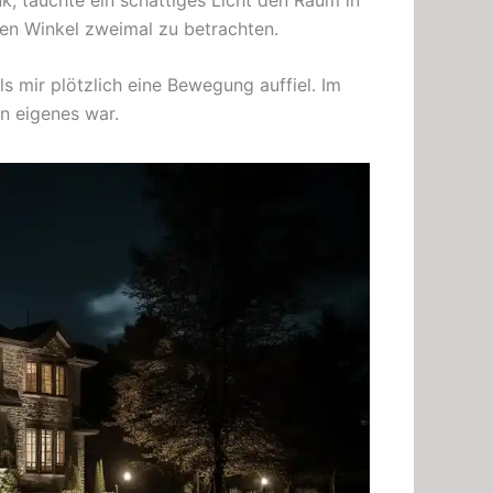
len Winkel zweimal zu betrachten.
s mir plötzlich eine Bewegung auffiel. Im
in eigenes war.