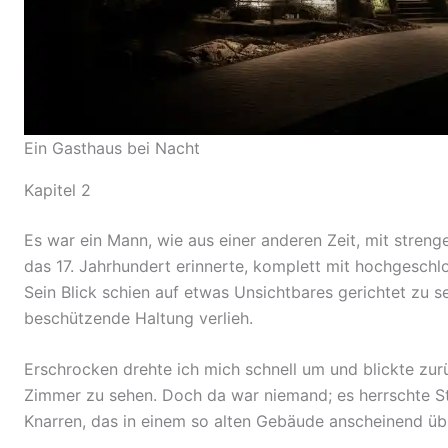
Ein Gasthaus bei Nacht
Kapitel 2
Es war ein Mann, wie aus einer anderen Zeit, mit stren
das 17. Jahrhundert erinnerte, komplett mit hochgesch
Sein Blick schien auf etwas Unsichtbares gerichtet zu s
beschützende Haltung verlieh.
Erschrocken drehte ich mich schnell um und blickte zur
Zimmer zu sehen. Doch da war niemand; es herrschte St
Knarren, das in einem so alten Gebäude anscheinend übl