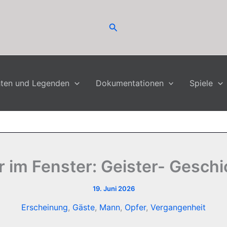
Suchen
hten und Legenden
Dokumentationen
Spiele
 im Fenster: Geister- Geschic
19. Juni 2026
Erscheinung
,
Gäste
,
Mann
,
Opfer
,
Vergangenheit