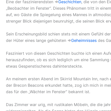
Eine der faszinierendsten ⇒
Geschichten
, die von den E
„Beobachter im Fenster“. Dieses Phänomen tritt in ein
auf, wo Gäste die Spiegelung eines Mannes in altmodis
strenger Blick diejenigen beunruhigt, die seinen Blick er
Sein Erscheinungsbild schien stets mit einem Gefühl de
der Hüter eines lange gehüteten ⇒
Geheimnisses
des Ga
Fasziniert von diesen Geschichten buchte ich einen Auf
herauszufinden, ob es sich lediglich um eine Sammlung
etwas Gespenstischeres dahintersteckte.
An meinem ersten Abend im Skirrid Mountain Inn, nach
der Brecon Beacons erkundet hatte, zog ich mich in me
das für den „Wächter im Fenster“ bekannt ist.
Das Zimmer war urig, mit rustikalen Möbeln, die die ja
widerspiegelten. Als die Sonne hinter den Hügeln versan