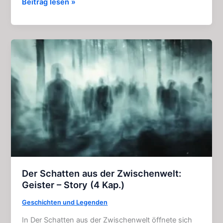
Summer
Beitrag lesen »
of
84:
Aufreibender
Psycho
–
Horror
–
Film
(2018)
Der Schatten aus der Zwischenwelt:
Geister – Story (4 Kap.)
Geschichten und Legenden
In Der Schatten aus der Zwischenwelt öffnete sich