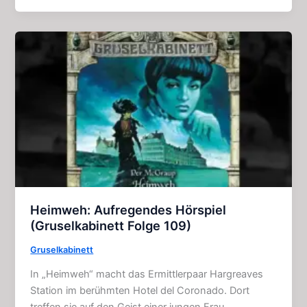
im
Badezimmer:
Geister
–
Geschichte
(4
Kapitel)
Heimweh: Aufregendes Hörspiel
(Gruselkabinett Folge 109)
Gruselkabinett
In „Heimweh“ macht das Ermittlerpaar Hargreaves
Station im berühmten Hotel del Coronado. Dort
treffen sie auf den Geist einer jungen Frau.