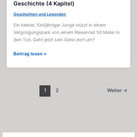
Geschichte (4 Kapitel)
Geschichten und Legenden
Ein kleiner, fünfjähriger Junge stürzt in einem
Vergnügungspark von einem Riesenrad 50 Meter in
den Tod. Geht jetzt sein Geist dort um?
Das
Beitrag lesen »
Riesenrad:
Schaurige
Horror
–
Geschichte
1
2
Weiter
→
(4
Kapitel)