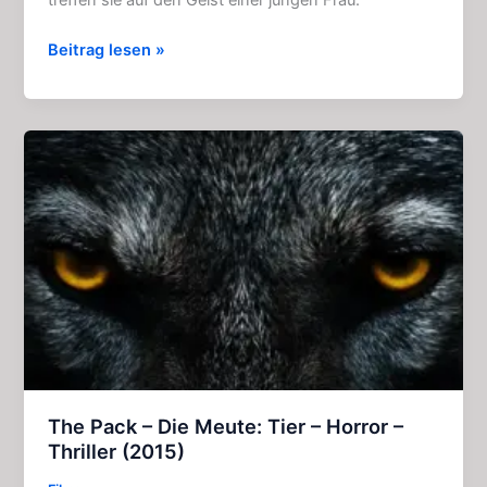
Heimweh:
Beitrag lesen »
Aufregendes
Hörspiel
(Gruselkabinett
Folge
109)
The Pack – Die Meute: Tier – Horror –
Thriller (2015)