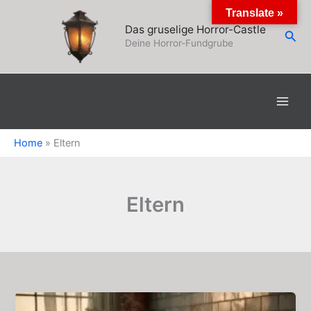
Zum
Translate »
Inhalt
Das gruselige Horror-Castle
Suc
springen
Deine Horror-Fundgrube
Home
»
Eltern
Eltern