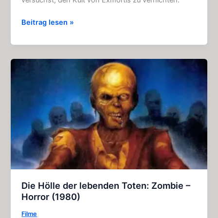
versuchst, den Kult von Exmortis zu vernichten.
Exmortis
Beitrag lesen »
2:
Horror
–
Online
–
Spiele
–
Klassiker
(2006)
Die Hölle der lebenden Toten: Zombie –
Horror (1980)
Filme