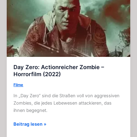
–
Film
(2007)
Day Zero: Actionreicher Zombie –
Horrorfilm (2022)
Filme
In „Day Zero“ sind die Straßen voll von aggressiven
Zombies, die jedes Lebewesen attackieren, das
ihnen begegnet.
Day
Beitrag lesen »
Zero: