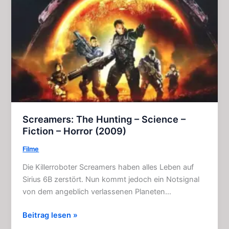
Screamers: The Hunting – Science –
Fiction – Horror (2009)
Filme
Die Killerroboter Screamers haben alles Leben auf
Sirius 6B zerstört. Nun kommt jedoch ein Notsignal
von dem angeblich verlassenen Planeten…
Screamers:
Beitrag lesen »
The