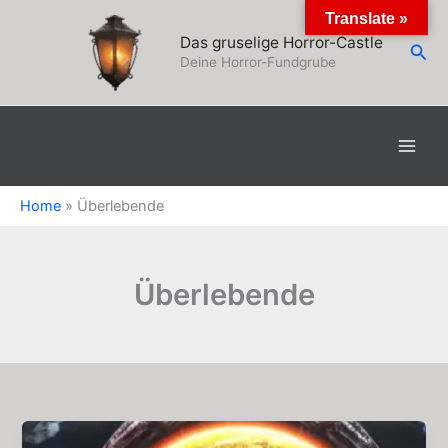
Zum
Translate »
Inhalt
Das gruselige Horror-Castle
Suc
springen
Deine Horror-Fundgrube
Home
»
Überlebende
Überlebende