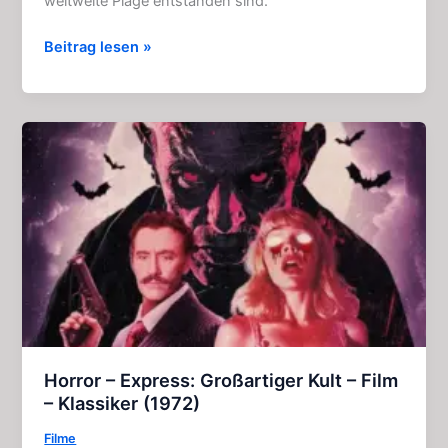
weltweite Plage entstanden sind.
Daylight’s
Beitrag lesen »
End:
Actionreicher
Horror
–
Film
(2016)
Horror – Express: Großartiger Kult – Film
– Klassiker (1972)
Filme