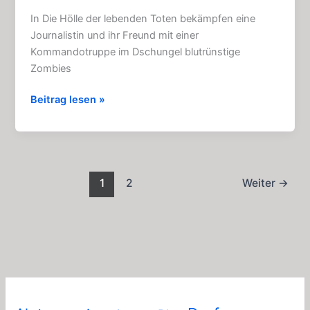
In Die Hölle der lebenden Toten bekämpfen eine
Journalistin und ihr Freund mit einer
Kommandotruppe im Dschungel blutrünstige
Zombies
Die
Beitrag lesen »
Hölle
der
lebenden
Toten:
Zombie
1
2
Weiter
→
–
Horror
(1980)