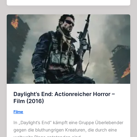
Hunting
–
Science
–
Fiction
–
Horror
(2009)
Daylight’s End: Actionreicher Horror –
Film (2016)
Filme
In „Daylight’s End“ kämpft eine Gruppe Überlebender
gegen die bluthungrigen Kreaturen, die durch eine