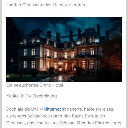
sanften Geräusche des Meeres zu hören.
Ein beleuchtetes Grand Hotel
Kapitel 2: Die Erscheinung
Doch als die Uhr ⇒
Mitternacht
näherte, hallte ein leises,
klagendes Schluchzen durch den Raum. Es war ein
Geräusch, das einem einen Schauer über den Rücken jagte;