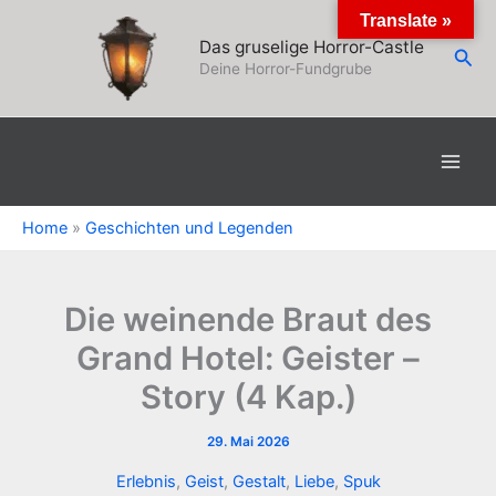
Zum
Translate »
Inhalt
Das gruselige Horror-Castle
Suc
springen
Deine Horror-Fundgrube
Home
»
Geschichten und Legenden
Die weinende Braut des
Grand Hotel: Geister –
Story (4 Kap.)
29. Mai 2026
Erlebnis
,
Geist
,
Gestalt
,
Liebe
,
Spuk