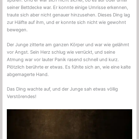
spüren. Und er war sich nicht sicher, ob es auf oder unter
seiner Bettdecke war. Er konnte einige Umrisse erkennen,
traute sich aber nicht genauer hinzusehen. Dieses Ding lag
zur Hälfte auf ihm, und er konnte sich nicht wie gewohnt
bewegen.
Der Junge zitterte am ganzen Körper und war wie gelähmt
vor Angst. Sein Herz schlug wie verrückt, und seine
Atmung war vor lauter Panik rasend schnell und kurz.
Plötzlich berührte er etwas. Es fühlte sich an, wie eine kalte
abgemagerte Hand.
Das Ding wachte auf, und der Junge sah etwas völlig
Verstörendes!