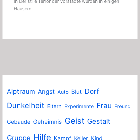
In Der stille Terror der Vorstädte wurden in einigen
Häusern…
Dorf
Alptraum
Angst
Blut
Auto
Dunkelheit
Frau
Eltern
Experimente
Freund
Geist
Gestalt
Geheimnis
Gebäude
Hilfe
Gruppe
Kampf
Keller
Kind