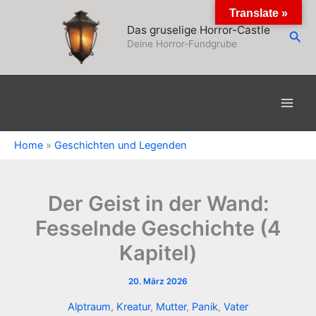
Zum
Translate »
Inhalt
Das gruselige Horror-Castle
Suc
springen
Deine Horror-Fundgrube
Home
»
Geschichten und Legenden
Der Geist in der Wand:
Fesselnde Geschichte (4
Kapitel)
20. März 2026
Alptraum
,
Kreatur
,
Mutter
,
Panik
,
Vater