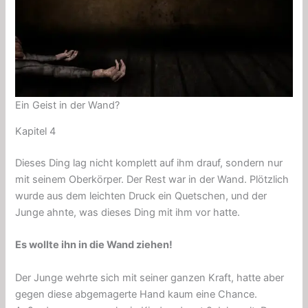
Ein Geist in der Wand?
Kapitel 4
Dieses Ding lag nicht komplett auf ihm drauf, sondern nur
mit seinem Oberkörper. Der Rest war in der Wand. Plötzlich
wurde aus dem leichten Druck ein Quetschen, und der
Junge ahnte, was dieses Ding mit ihm vor hatte.
Es wollte ihn in die Wand ziehen!
Der Junge wehrte sich mit seiner ganzen Kraft, hatte aber
gegen diese abgemagerte Hand kaum eine Chance.