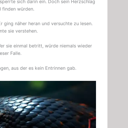
perrte sich darin ein. Doch sein Herzschlag
d finden würden.
r ging näher heran und versuchte zu lesen.
nte sie verstehen.
er sie einmal betritt, würde niemals wieder
ser Falle.
ngen, aus der es kein Entrinnen gab.