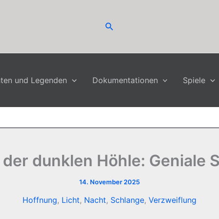
Suchen
hten und Legenden
Dokumentationen
Spiele
der dunklen Höhle: Geniale St
14. November 2025
Hoffnung
,
Licht
,
Nacht
,
Schlange
,
Verzweiflung