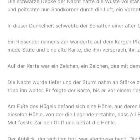
Die schwarze Decke der Nacht hatte die Wüste vollstän
und peitschte nun Sandkörner durch die Luft, ein Vorbo
In dieser Dunkelheit schwebte der Schatten einer alten 
Ein Reisender namens Zar wanderte auf dem kargen Pfad
müde Stute und eine alte Karte, die ihm versprach, ihn 
Auf der Karte war ein Zeichen, ein Zeichen, das mit de
Die Nacht wurde tiefer und der Sturm nahm an Stärke zu
trieb ihn weiter. Er folgte der Karte, bis er vor einem r
Am Fuße des Hügels befand sich eine Höhle, aus deren 
dieselbe Höhle, von der die Legende erzählte, dass Ali 
Mut fasste Zar den Griff und betrat die Höhle.
Der Anblick, der sich ihm bot, war atemberaubend. Die 