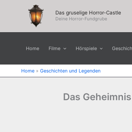
Zum
Inhalt
Das gruselige Horror-Castle
springen
Deine Horror-Fundgrube
Home
Filme
Hörspiele
Geschic
Home
»
Geschichten und Legenden
Das Geheimnis 