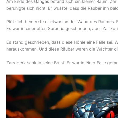
Am Ende des Ganges befand sich ein kleiner Raum. Zar s
beruhigte sich nicht. Er wusste, dass die Räuber ihn bal
Plötzlich bemerkte er etwas an der Wand des Raumes. E
Es war in einer alten Sprache geschrieben, aber Zar kon
Es stand geschrieben, dass diese Höhle eine Falle sei. W
herauskommen. Und diese Räuber waren die Wächter die
Zars Herz sank in seine Brust. Er war in einer Falle gefa