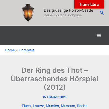
Zum
Translate »
Inhalt
Das gruselige Horror-Castle
Suc
springen
Deine Horror-Fundgrube
Home
»
Hörspiele
Der Ring des Thot –
Überraschendes Hörspiel
(2012)
15. Oktober 2025
Fluch
,
Louvre
,
Mumien
,
Museum
,
Rache