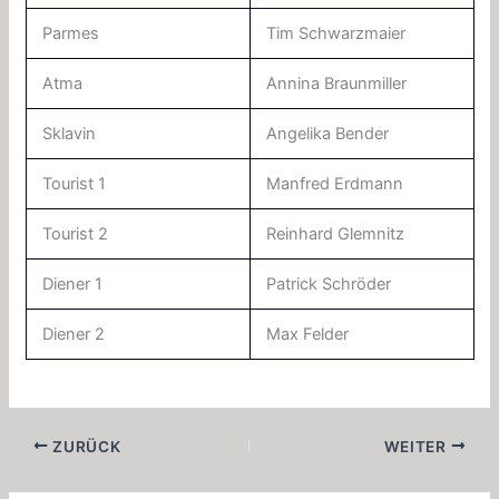
Parmes
Tim Schwarzmaier
Atma
Annina Braunmiller
Sklavin
Angelika Bender
Tourist 1
Manfred Erdmann
Tourist 2
Reinhard Glemnitz
Diener 1
Patrick Schröder
Diener 2
Max Felder
ZURÜCK
WEITER