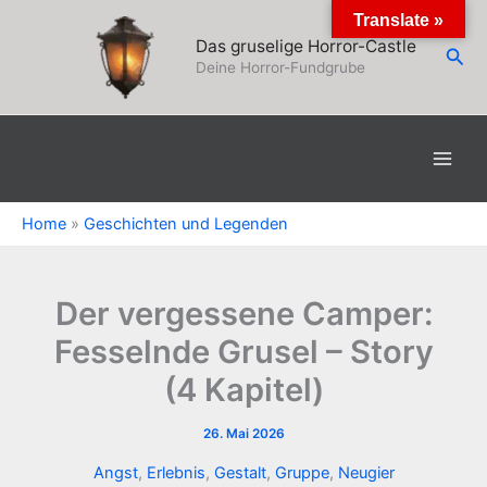
Zum
Translate »
Inhalt
Das gruselige Horror-Castle
Suc
springen
Deine Horror-Fundgrube
Home
»
Geschichten und Legenden
Der vergessene Camper:
Fesselnde Grusel – Story
(4 Kapitel)
26. Mai 2026
Angst
,
Erlebnis
,
Gestalt
,
Gruppe
,
Neugier