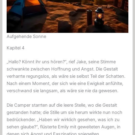
Aufgehende Sonne
Kapitel 4
„Hallo? Könnt ihr uns hören?“, rief Jake, seine Stimme
schwankte zwischen Hoffnung und Angst. Die Gestalt
verharrte regungslos, als wäre sie selbst Teil der Schatten.
Nach einem Moment, der sich wie eine Ewigkeit anfühlte,
verschwand sie langsam, als wäre sie nie da gewesen.
Die Camper starrten auf die leere Stelle, wo die Gestalt
gestanden hatte; die Stille um sie herum wirkte nun noch
bedrückender. „Haben wir wirklich gesehen, was ich zu
sehen glaube?“, flüsterte Emily mit geweiteten Augen, in
denen sich Angst und Faszination spiegelten.