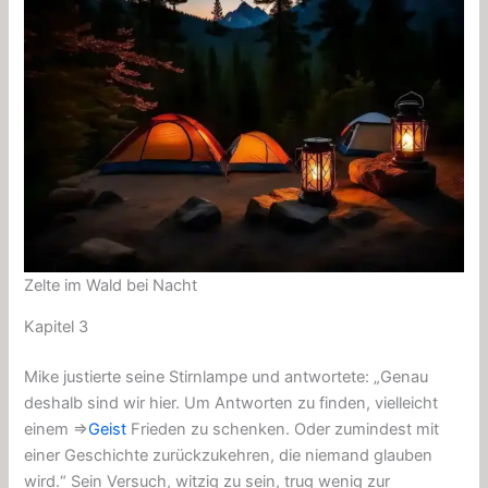
Zelte im Wald bei Nacht
Kapitel 3
Mike justierte seine Stirnlampe und antwortete: „Genau
deshalb sind wir hier. Um Antworten zu finden, vielleicht
einem ⇒
Geist
Frieden zu schenken. Oder zumindest mit
einer Geschichte zurückzukehren, die niemand glauben
wird.“ Sein Versuch, witzig zu sein, trug wenig zur