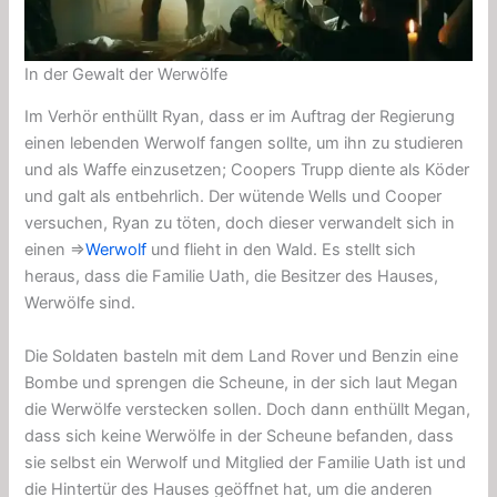
In der Gewalt der Werwölfe
Im Verhör enthüllt Ryan, dass er im Auftrag der Regierung
einen lebenden Werwolf fangen sollte, um ihn zu studieren
und als Waffe einzusetzen; Coopers Trupp diente als Köder
und galt als entbehrlich. Der wütende Wells und Cooper
versuchen, Ryan zu töten, doch dieser verwandelt sich in
einen ⇒
Werwolf
und flieht in den Wald. Es stellt sich
heraus, dass die Familie Uath, die Besitzer des Hauses,
Werwölfe sind.
Die Soldaten basteln mit dem Land Rover und Benzin eine
Bombe und sprengen die Scheune, in der sich laut Megan
die Werwölfe verstecken sollen. Doch dann enthüllt Megan,
dass sich keine Werwölfe in der Scheune befanden, dass
sie selbst ein Werwolf und Mitglied der Familie Uath ist und
die Hintertür des Hauses geöffnet hat, um die anderen