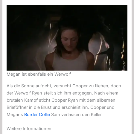
Megan ist ebenfalls ein Werwolf
Als die Sonne aufgeht, versucht Cooper zu fliehen, doch
der Werwolf Ryan stellt sich ihm entgegen. Nach einem
brutalen Kampf sticht Cooper Ryan mit dem silbernen
Brieföffner in die Brust und erschießt ihn. Cooper und
Megans
Border Collie
Sam verlassen den Keller.
Weitere Informationen