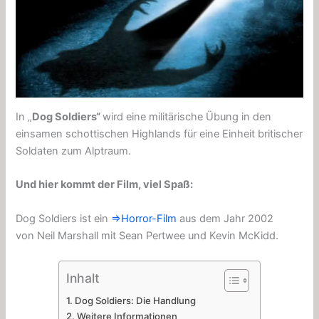
In „
Dog Soldiers“
wird eine militärische Übung in den
einsamen schottischen Highlands für eine Einheit britischer
Soldaten zum Alptraum.
Und hier kommt der Film, viel Spaß:
Dog Soldiers ist ein
⇒Horror-Film
aus dem Jahr 2002
von Neil Marshall mit Sean Pertwee und Kevin McKidd.
Inhalt
Dog Soldiers: Die Handlung
Weitere Informationen