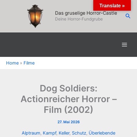
Zum
Translate »
Inhalt
Das gruselige Horror-Castle
Suc
springen
Deine Horror-Fundgrube
Home
»
Filme
Dog Soldiers:
Actionreicher Horror –
Film (2002)
27. Mai 2026
Alptraum
,
Kampf
,
Keller
,
Schutz
,
Überlebende