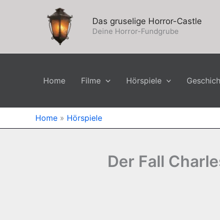
Zum
Inhalt
Das gruselige Horror-Castle
springen
Deine Horror-Fundgrube
Home
Filme
Hörspiele
Geschic
Home
»
Hörspiele
Der Fall Charl