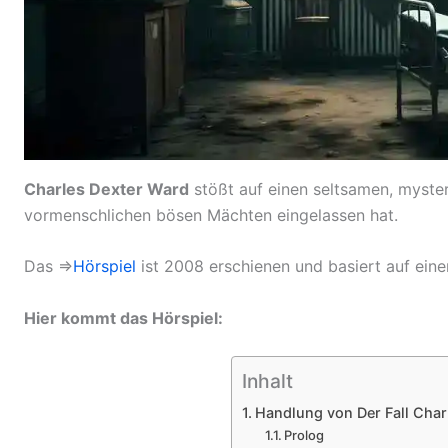
Charles Dexter Ward
stößt auf einen seltsamen, myster
vormenschlichen bösen Mächten eingelassen hat.
Das ⇒
Hörspiel
ist 2008 erschienen und basiert auf ein
Hier kommt das Hörspiel:
Inhalt
Handlung von Der Fall Char
Prolog