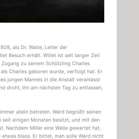
928, als Dr. Waite, Leiter der
et Besuch erhält. Willet ist seit langer Zeit
t Zugang zu seinem Schützling Charles
als Charles geboren wurde, verfolgt hat. Er
des jungen Mannes in die Anstalt veranlasst
nd droht, ihn am nächsten Tag zu entlassen,
 Zimmer allein betreten. Ward begrüßt seinen
 seit einigen Monaten besitzt, und mit den
st. Nachdem Miller eine Weile gewartet hat,
nd etwas blass. Er bittet, man solle Ward nicht