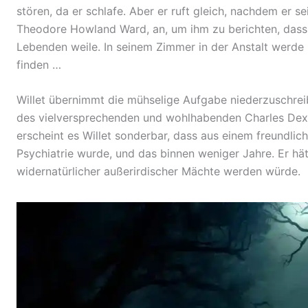
stören, da er schlafe. Aber er ruft gleich, nachdem er s
Theodore Howland Ward, an, um ihm zu berichten, dass 
Lebenden weile. In seinem Zimmer in der Anstalt werde 
finden …
Willet übernimmt die mühselige Aufgabe niederzuschrei
des vielversprechenden und wohlhabenden Charles Dex
erscheint es Willet sonderbar, dass aus einem freundlic
Psychiatrie wurde, und das binnen weniger Jahre. Er hä
widernatürlicher außerirdischer Mächte werden würde.