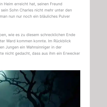
ein Heim erreicht hat, seinen Freund
sein Sohn Charles nicht mehr unter den
man nun nur noch ein bläuliches Pulver
ben, wie es zu diesem schrecklichen Ende
ter Ward kommen konnte. Im Rückblick
hen Jungen ein Wahnsinniger in der
tte nicht gedacht, dass aus ihm ein Erwecker