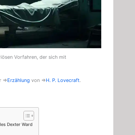
iösen Vorfahren, der sich mit
er ⇒
Erzählung
von ⇒
H. P. Lovecraft
.
les Dexter Ward