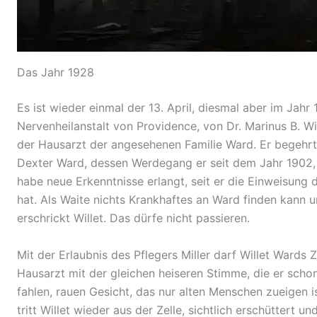
Das Jahr 1928
Es ist wieder einmal der 13. April, diesmal aber im Jahr 1
Nervenheilanstalt von Providence, von Dr. Marinus B. Will
der Hausarzt der angesehenen Familie Ward. Er begehr
Dexter Ward, dessen Werdegang er seit dem Jahr 1902, 
habe neue Erkenntnisse erlangt, seit er die Einweisung 
hat. Als Waite nichts Krankhaftes an Ward finden kann u
erschrickt Willet. Das dürfe nicht passieren.
Mit der Erlaubnis des Pflegers Miller darf Willet Wards
Hausarzt mit der gleichen heiseren Stimme, die er schon
fahlen, rauen Gesicht, das nur alten Menschen zueigen i
tritt Willet wieder aus der Zelle, sichtlich erschüttert u