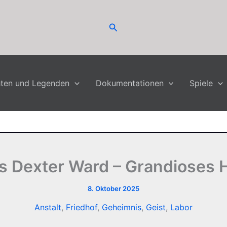
Suchen
hten und Legenden
Dokumentationen
Spiele
es Dexter Ward – Grandioses 
8. Oktober 2025
Anstalt
,
Friedhof
,
Geheimnis
,
Geist
,
Labor