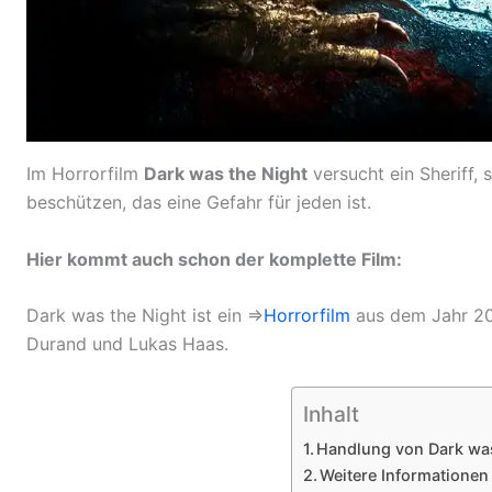
Im Horrorfilm
Dark was the Night
versucht ein Sheriff,
beschützen, das eine Gefahr für jeden ist.
Hier kommt auch schon der komplette Film:
Dark was the Night ist ein ⇒
Horrorfilm
aus dem Jahr 201
Durand und Lukas Haas.
Inhalt
Handlung von Dark was
Weitere Informationen