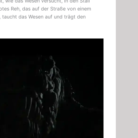
t, wie das Wesen versucht, in den Stall
 totes Reh, das auf der Straße von einem
, taucht das Wesen auf und trägt den