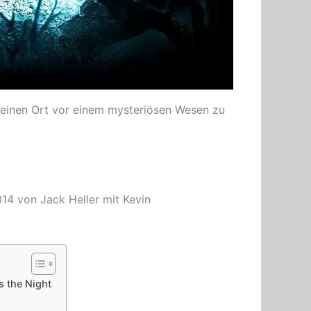
 seinen Ort vor einem mysteriösen Wesen zu
4 von Jack Heller mit Kevin
 the Night