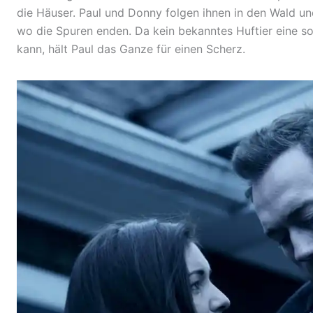
die Häuser. Paul und Donny folgen ihnen in den Wald u
wo die Spuren enden. Da kein bekanntes Huftier eine s
kann, hält Paul das Ganze für einen Scherz.