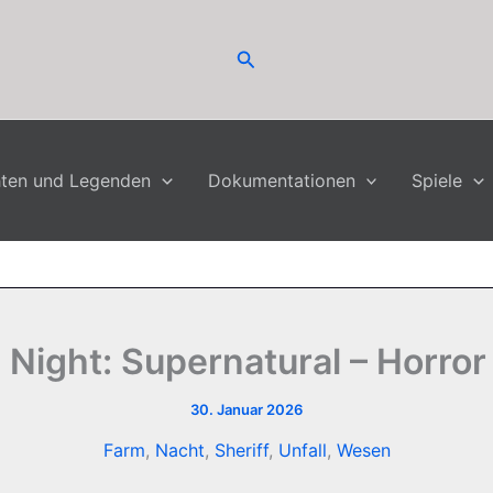
Suchen
hten und Legenden
Dokumentationen
Spiele
Night: Supernatural – Horror
30. Januar 2026
Farm
,
Nacht
,
Sheriff
,
Unfall
,
Wesen