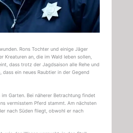
wunden. Rons Tochter und einige Jäger
r Kreaturen an, die im Wald leben sollen,
meint, dass trotz der Jagdsaison alle Rehe und
 dass ein neues Raubtier in der Gegend
im Garten. Bei näherer Betrachtung findet
ons vermisstem Pferd stammt. Am nächsten
r nach Süden fliegt, obwohl er nach