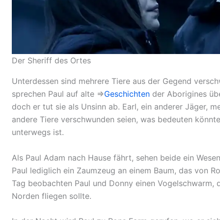
Der Sheriff des Ortes
Unterdessen sind mehrere Tiere aus der Gegend versch
sprechen Paul auf alte ⇒
Geschichten
der
Aborigines
übe
doch er tut sie als Unsinn ab. Earl, ein anderer Jäger, 
andere Tiere verschwunden seien, was bedeuten könnte,
unterwegs ist.
Als Paul Adam nach Hause fährt, sehen beide ein Wesen 
Paul lediglich ein Zaumzeug an einem Baum, das von R
Tag beobachten Paul und Donny einen Vogelschwarm, de
Norden fliegen sollte.