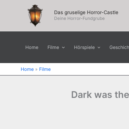
Zum
Inhalt
Das gruselige Horror-Castle
springen
Deine Horror-Fundgrube
Home
Filme
Hörspiele
Geschic
Home
»
Filme
Dark was the 