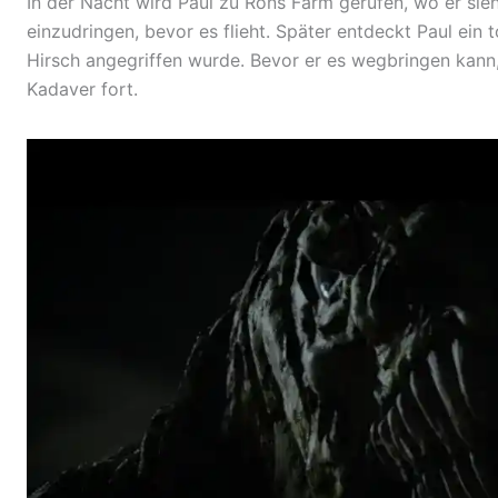
In der Nacht wird Paul zu Rons Farm gerufen, wo er sieh
einzudringen, bevor es flieht. Später entdeckt Paul ein
Hirsch angegriffen wurde. Bevor er es wegbringen kann
Kadaver fort.