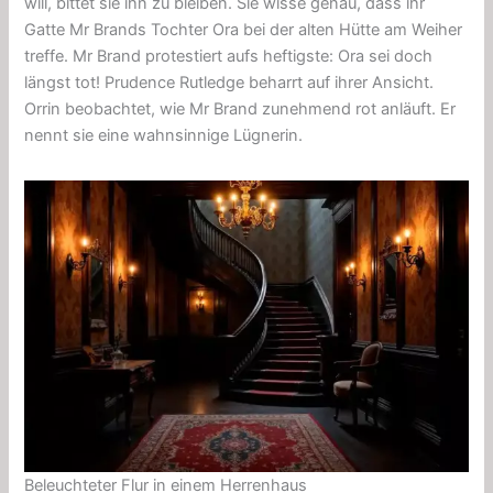
will, bittet sie ihn zu bleiben. Sie wisse genau, dass ihr
Gatte Mr Brands Tochter Ora bei der alten Hütte am Weiher
treffe. Mr Brand protestiert aufs heftigste: Ora sei doch
längst tot! Prudence Rutledge beharrt auf ihrer Ansicht.
Orrin beobachtet, wie Mr Brand zunehmend rot anläuft. Er
nennt sie eine wahnsinnige Lügnerin.
Beleuchteter Flur in einem Herrenhaus