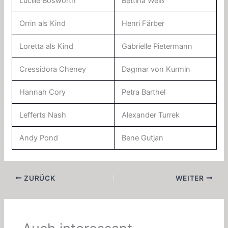
Lucille Bosworth
Bettina Weiß
Orrin als Kind
Henri Färber
Loretta als Kind
Gabrielle Pietermann
Cressidora Cheney
Dagmar von Kurmin
Hannah Cory
Petra Barthel
Lefferts Nash
Alexander Turrek
Andy Pond
Bene Gutjan
ZURÜCK
WEITER