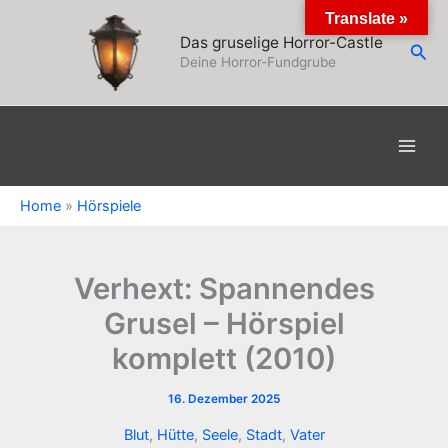
Zum
Translate »
Inhalt
Das gruselige Horror-Castle
Suc
springen
Deine Horror-Fundgrube
Home
»
Hörspiele
Verhext: Spannendes
Grusel – Hörspiel
komplett (2010)
16. Dezember 2025
Blut
,
Hütte
,
Seele
,
Stadt
,
Vater