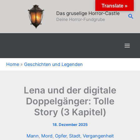
Zum
Translate »
Inhalt
Das gruselige Horror-Castle
Suc
springen
Deine Horror-Fundgrube
Home
»
Geschichten und Legenden
Lena und der digitale
Doppelgänger: Tolle
Story (3 Kapitel)
18. Dezember 2025
Mann
,
Mord
,
Opfer
,
Stadt
,
Vergangenheit