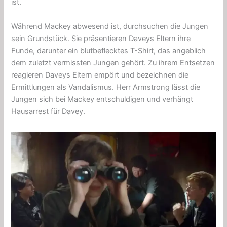
ist.
Während Mackey abwesend ist, durchsuchen die Jungen
sein Grundstück. Sie präsentieren Daveys Eltern ihre
Funde, darunter ein blutbeflecktes T-Shirt, das angeblich
dem zuletzt vermissten Jungen gehört. Zu ihrem Entsetzen
reagieren Daveys Eltern empört und bezeichnen die
Ermittlungen als Vandalismus. Herr Armstrong lässt die
Jungen sich bei Mackey entschuldigen und verhängt
Hausarrest für Davey.