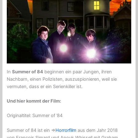
In
Summer of 84
beginnen ein paar Jungen, ihren
Nachbarn, einen Polizisten, auszuspionieren, weil sie
vermuten, dass er ein Serienkiller ist.
Und hier kommt der Film:
Originaltitel: Summer of ’84
Summer of 84 ist ein ⇒
Horrorfilm
aus dem Jahr 2018
von François Simard und Anouk Whissell mit Graham