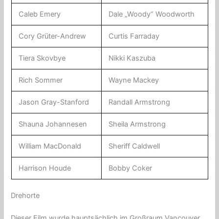
Caleb Emery
Dale „Woody“ Woodworth
Cory Grüter-Andrew
Curtis Farraday
Tiera Skovbye
Nikki Kaszuba
Rich Sommer
Wayne Mackey
Jason Gray-Stanford
Randall Armstrong
Shauna Johannesen
Sheila Armstrong
William MacDonald
Sheriff Caldwell
Harrison Houde
Bobby Coker
Drehorte
Dieser Film wurde hauptsächlich im Großraum Vancouver,