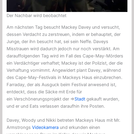
Der Nachbar wird beobachtet
Am nächsten Tag besucht Mackey Davey und versucht,
dessen Verdacht zu zerstreuen, indem er behauptet, der
Junge, der ihn besucht hat, sei sein Neffe. Daveys
Misstrauen wird dadurch jedoch nur noch verstärkt. Am
darauffolgenden Tag wird im Fall des Cape-May-Mörders
ein Verdächtiger verhaftet; Mackey ist der Polizist, der die
Verhaftung vornimmt. Angewidert plant Davey, während
des Cape-May-Festivals in Mackeys Haus einzubrechen.
Farraday, der als Ausguck beim Festival anwesend ist,
entdeckt, dass die Säcke mit Erde für
ein
Verschönerungsprojekt
der ⇒
Stadt
gekauft wurden,
und er und Eats verlassen daraufhin ihre Posten.
Davey, Woody und Nikki betreten Mackeys Haus mit Mr.
Armstrongs
Videokamera
und erkunden einen