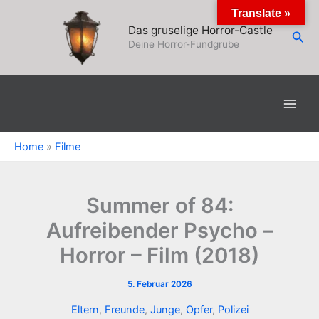
Zum
Translate »
Inhalt
Das gruselige Horror-Castle
Suc
springen
Deine Horror-Fundgrube
Home
»
Filme
Summer of 84:
Aufreibender Psycho –
Horror – Film (2018)
5. Februar 2026
Eltern
,
Freunde
,
Junge
,
Opfer
,
Polizei