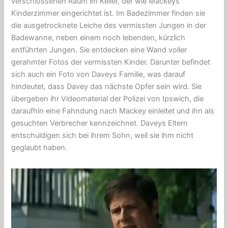
verschlossenen Raum im Keller, der wie Mackeys
Kinderzimmer eingerichtet ist. Im Badezimmer finden sie
die ausgetrocknete Leiche des vermissten Jungen in der
Badewanne, neben einem noch lebenden, kürzlich
entführten Jungen. Sie entdecken eine Wand voller
gerahmter Fotos der vermissten Kinder. Darunter befindet
sich auch ein Foto von Daveys Familie, was darauf
hindeutet, dass Davey das nächste Opfer sein wird. Sie
übergeben ihr Videomaterial der Polizei von Ipswich, die
daraufhin eine
Fahndung
nach Mackey einleitet und ihn als
gesuchten Verbrecher kennzeichnet. Daveys Eltern
entschuldigen sich bei ihrem Sohn, weil sie ihm nicht
geglaubt haben.