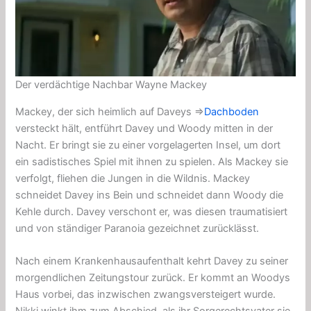
Der verdächtige Nachbar Wayne Mackey
Mackey, der sich heimlich auf Daveys ⇒
Dachboden
versteckt hält, entführt Davey und Woody mitten in der
Nacht. Er bringt sie zu einer vorgelagerten Insel, um dort
ein sadistisches Spiel mit ihnen zu spielen. Als Mackey sie
verfolgt, fliehen die Jungen in die Wildnis. Mackey
schneidet Davey ins Bein und schneidet dann Woody die
Kehle durch. Davey verschont er, was diesen traumatisiert
und von ständiger Paranoia gezeichnet zurücklässt.
Nach einem Krankenhausaufenthalt kehrt Davey zu seiner
morgendlichen Zeitungstour zurück. Er kommt an Woodys
Haus vorbei, das inzwischen zwangsversteigert wurde.