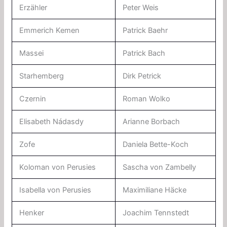
Erzähler
Peter Weis
Emmerich Kemen
Patrick Baehr
Massei
Patrick Bach
Starhemberg
Dirk Petrick
Czernin
Roman Wolko
Elisabeth Nádasdy
Arianne Borbach
Zofe
Daniela Bette-Koch
Koloman von Perusies
Sascha von Zambelly
Isabella von Perusies
Maximiliane Häcke
Henker
Joachim Tennstedt