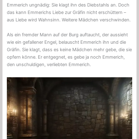
Emmerich ungnädig: Sie klagt ihn des Diebstahls an. Doch
das kann Emmerichs Liebe zur Gräfin nicht erschüttern –
aus Liebe wird Wahnsinn. Weitere Mädchen verschwinden.
Als ein fremder Mann auf der Burg auftaucht, der aussieht
wie ein gefallener Engel, belauscht Emmerich ihn und die
Gräfin. Sie klagt, dass es keine Mädchen mehr gebe, die sie
opfern könne. Er entgegnet, es gebe ja noch Emmerich,
den unschuldigen, verliebten Emmerich.