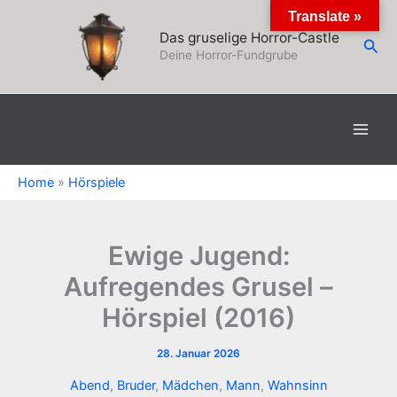
Zum
Translate »
Inhalt
Das gruselige Horror-Castle
Suc
springen
Deine Horror-Fundgrube
Home
»
Hörspiele
Ewige Jugend:
Aufregendes Grusel –
Hörspiel (2016)
28. Januar 2026
Abend
,
Bruder
,
Mädchen
,
Mann
,
Wahnsinn