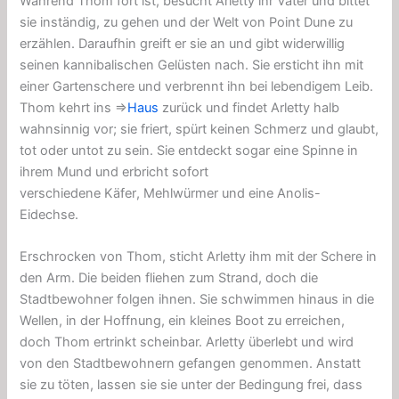
Während Thom fort ist, besucht Arletty ihr Vater und bittet
sie inständig, zu gehen und der Welt von Point Dune zu
erzählen. Daraufhin greift er sie an und gibt widerwillig
seinen kannibalischen Gelüsten nach. Sie ersticht ihn mit
einer Gartenschere und verbrennt ihn bei lebendigem Leib.
Thom kehrt ins ⇒
Haus
zurück und findet Arletty halb
wahnsinnig vor; sie friert, spürt keinen Schmerz und glaubt,
tot oder untot zu sein. Sie entdeckt sogar eine Spinne in
ihrem Mund und erbricht sofort
verschiedene
Käfer
,
Mehlwürmer
und eine
Anolis-
Eidechse
.
Erschrocken von Thom, sticht Arletty ihm mit der Schere in
den Arm. Die beiden fliehen zum Strand, doch die
Stadtbewohner folgen ihnen. Sie schwimmen hinaus in die
Wellen, in der Hoffnung, ein kleines Boot zu erreichen,
doch Thom ertrinkt scheinbar. Arletty überlebt und wird
von den Stadtbewohnern gefangen genommen. Anstatt
sie zu töten, lassen sie sie unter der Bedingung frei, dass