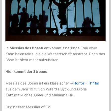
In
Messias des Bösen
entkommt eine junge Frau einer
Kannibalensekte, die die Weltherrschaft anstrebt. Doch das
Böse ist nicht mehr aufzuhalten.
Hier kommt der Stream:
Messias des Bösen ist ein klassischer ⇒
Horror – Thriller
aus dem Jahr 1973 von Willard Huyck und Gloria
Katz mit Michael Greer und Marianna Hill.
Originaltitel: Messiah of Evil