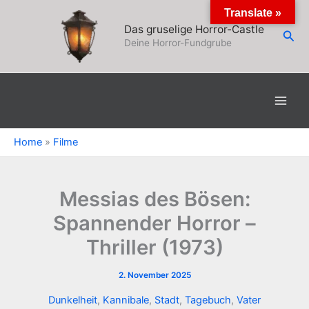
Zum
Translate »
Inhalt
Das gruselige Horror-Castle
Suc
springen
Deine Horror-Fundgrube
Home
»
Filme
Messias des Bösen:
Spannender Horror –
Thriller (1973)
2. November 2025
Dunkelheit
,
Kannibale
,
Stadt
,
Tagebuch
,
Vater