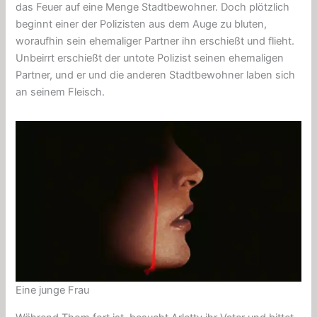
das Feuer auf eine Menge Stadtbewohner. Doch plötzlich
beginnt einer der Polizisten aus dem Auge zu bluten,
woraufhin sein ehemaliger Partner ihn erschießt und flieht.
Unbeirrt erschießt der untote Polizist seinen ehemaligen
Partner, und er und die anderen Stadtbewohner laben sich
an seinem Fleisch.
Eine junge Frau