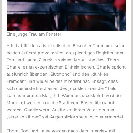
Eine junge Frau am Fenster
Arletty trifft den
aristokratischen
Besucher Thom und seine
beiden äußerst provokanten,
groupieartigen
Begleiterinnen
Toni und Laura. Zurück in seinem Motel interviewt Thom
Charlie, einen exzentrischen Einheimischen. Charlie spricht
ausführlich über den „Blutmond“ und den „dunklen
Fremden“ und wie er beides miterlebt hat. Er sagt, dass
sich das erste Erscheinen des „dunklen Fremden“ bald
zum hundertsten Mal jährt. Wenn er zurückkehrt, wird der
Mond rot werden und die Stadt vom Bösen überrannt
werden. Charlie warnt Arletty vor ihrem Vater, der nun
„einer von ihnen“ sei. Augenblicke später wird er ermordet.
Thom, Toni und Laura werden nach dem Interview mit