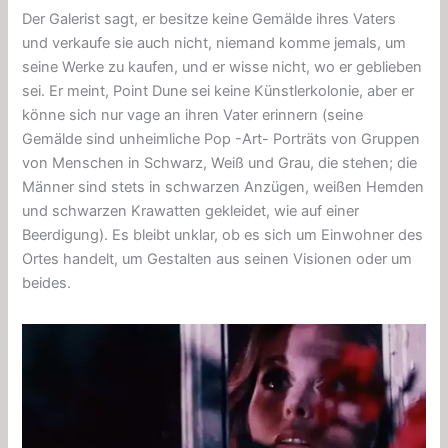
Der Galerist sagt, er besitze keine Gemälde ihres Vaters
und verkaufe sie auch nicht, niemand komme jemals, um
seine Werke zu kaufen, und er wisse nicht, wo er geblieben
sei. Er meint, Point Dune sei keine Künstlerkolonie, aber er
könne sich nur vage an ihren Vater erinnern (seine
Gemälde sind unheimliche
Pop -Art-
Porträts von Gruppen
von Menschen in Schwarz, Weiß und Grau, die stehen; die
Männer sind stets in schwarzen Anzügen, weißen Hemden
und schwarzen Krawatten gekleidet, wie auf einer
Beerdigung). Es bleibt unklar, ob es sich um Einwohner des
Ortes handelt, um Gestalten aus seinen Visionen oder um
beides.