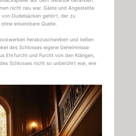
elsackspieler auf dem Gelände befänden.
men nicht neu war. Gäste und Angestellte
 von Dudelsäcken gehört, der zu
s ohne erkennbare Quelle.
Stockwerken herabzuschweben und ließen
kel des Schlosses eigene Geheimnisse
us Ehrfurcht und Furcht von den Klängen,
des Schlosses nicht so unberührt war, wie