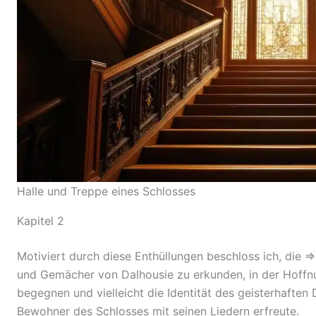
Halle und Treppe eines Schlosses
Kapitel 2
Motiviert durch diese Enthüllungen beschloss ich, die ⇒
und Gemächer von Dalhousie zu erkunden, in der Hoffnu
begegnen und vielleicht die Identität des geisterhaften
Bewohner des Schlosses mit seinen Liedern erfreute.