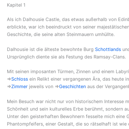
Kapitel 1
Als ich Dalhousie Castle, das etwas außerhalb von Edinb
erblickte, war ich beeindruckt von seiner majestätisch
Geschichte, die seine alten Steinmauern umhüllte.
Dalhousie ist die älteste bewohnte Burg
Schottlands
und
Ursprünglich diente sie als Festung des Ramsay-Clans.
Mit seinen imposanten Türmen, Zinnen und einem Labyr
⇒
Schloss
ein Relikt einer vergangenen Ära, das heute 
⇒
Zimmer
jeweils von ⇒
Geschichten
aus der Vergangenh
Mein Besuch war nicht nur von historischem Interesse mot
Schönheit und sein kulturelles Erbe berühmt, sondern a
Unter den geisterhaften Bewohnern fesselte mich eine 
Phantompfeifers, einer Gestalt, die so rätselhaft ist wi