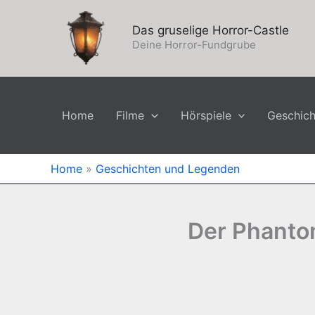
Zum
Inhalt
Das gruselige Horror-Castle
springen
Deine Horror-Fundgrube
Home
Filme
Hörspiele
Geschic
Home
»
Geschichten und Legenden
Der Phantom