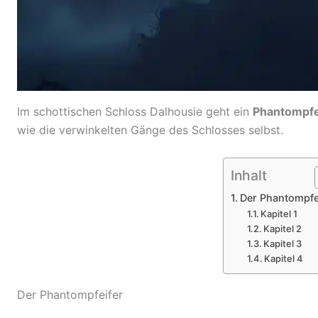
Im schottischen Schloss Dalhousie geht ein
Phantompfe
wie die verwinkelten Gänge des Schlosses selbst.
Inhalt
Der Phantompfe
Kapitel 1
Kapitel 2
Kapitel 3
Kapitel 4
Der Phantompfeifer