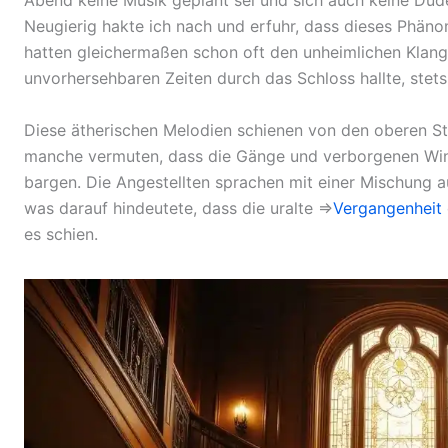
Abend keine Musik geplant sei und sich auch keine Dud
Neugierig hakte ich nach und erfuhr, dass dieses Phäno
hatten gleichermaßen schon oft den unheimlichen Klang
unvorhersehbaren Zeiten durch das Schloss hallte, stet
Diese ätherischen Melodien schienen von den oberen 
manche vermuten, dass die Gänge und verborgenen Win
bargen. Die Angestellten sprachen mit einer Mischung a
was darauf hindeutete, dass die uralte ⇒
Vergangenheit
es schien.