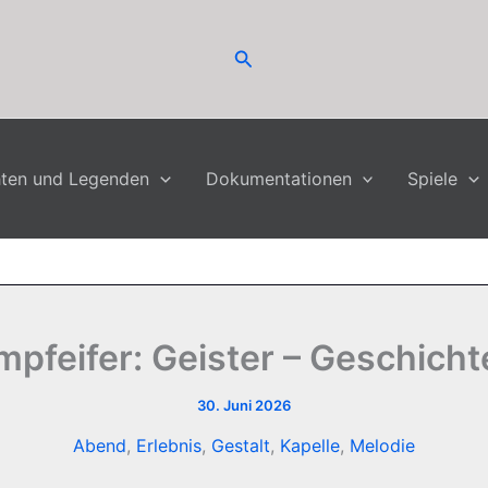
Suchen
hten und Legenden
Dokumentationen
Spiele
pfeifer: Geister – Geschichte
30. Juni 2026
Abend
,
Erlebnis
,
Gestalt
,
Kapelle
,
Melodie