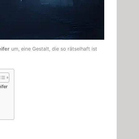
ifer
um, eine Gestalt, die so rätselhaft ist
ifer