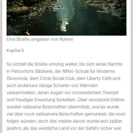
Eine Straße umgeben von Ruinen
Kapitel 5
So schlief die Straße unruhig weiter, bis sich eines Nachts
in Petrovitchs Bäckerei, der Rifkin-Schule für Moderne
Ökonomie, dem Circle Social Club, dem Liberty Café und
auch anderswo riesige Scharen von Männern
versammelten, deren Augen vor schrecklichem Triumph
und freudiger Erwartung funkelten. Über versteckte Drähte
wurden seltsame Botschaften übermittelt, und es wurde
viel über noch seltsamere Botschaften gemunkelt, die noch
folgen würden; doch das meiste davon wurde erst später
geahnt, als das westliche Land vor der Gefahr sicher war.