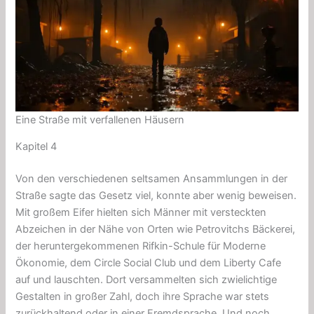
Eine Straße mit verfallenen Häusern
Kapitel 4
Von den verschiedenen seltsamen Ansammlungen in der
Straße sagte das Gesetz viel, konnte aber wenig beweisen.
Mit großem Eifer hielten sich Männer mit versteckten
Abzeichen in der Nähe von Orten wie Petrovitchs Bäckerei,
der heruntergekommenen Rifkin-Schule für Moderne
Ökonomie, dem Circle Social Club und dem Liberty Cafe
auf und lauschten. Dort versammelten sich zwielichtige
Gestalten in großer Zahl, doch ihre Sprache war stets
zurückhaltend oder in einer Fremdsprache. Und noch