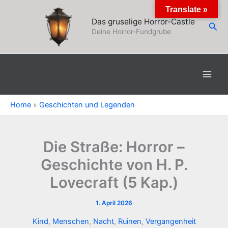
Zum
Translate »
Inhalt
Das gruselige Horror-Castle
Suc
springen
Deine Horror-Fundgrube
Home
»
Geschichten und Legenden
Die Straße: Horror –
Geschichte von H. P.
Lovecraft (5 Kap.)
1. April 2026
Kind
,
Menschen
,
Nacht
,
Ruinen
,
Vergangenheit