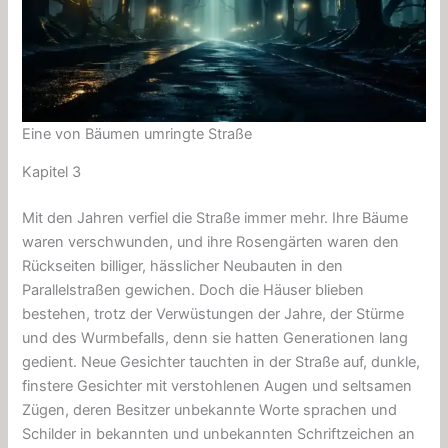
Eine von Bäumen umringte Straße
Kapitel 3
Mit den Jahren verfiel die Straße immer mehr. Ihre Bäume
waren verschwunden, und ihre Rosengärten waren den
Rückseiten billiger, hässlicher Neubauten in den
Parallelstraßen gewichen. Doch die Häuser blieben
bestehen, trotz der Verwüstungen der Jahre, der Stürme
und des Wurmbefalls, denn sie hatten Generationen lang
gedient. Neue Gesichter tauchten in der Straße auf, dunkle,
finstere Gesichter mit verstohlenen Augen und seltsamen
Zügen, deren Besitzer unbekannte Worte sprachen und
Schilder in bekannten und unbekannten Schriftzeichen an