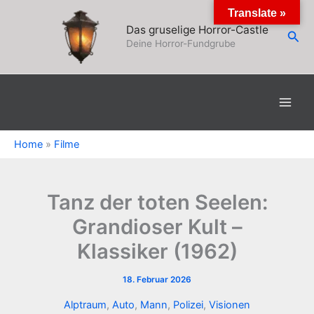
Zum
Translate »
Inhalt
Das gruselige Horror-Castle
Suc
springen
Deine Horror-Fundgrube
Home
»
Filme
Tanz der toten Seelen:
Grandioser Kult –
Klassiker (1962)
18. Februar 2026
Alptraum
,
Auto
,
Mann
,
Polizei
,
Visionen