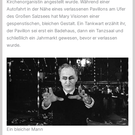
Kirchenorganistin angestellt wurde. Während einer
Autofahrt in der Nähe eines
verlassenen Pavillons
am Ufer
des
Großen Salzsees
hat Mary Visionen einer
gespenstischen, bleichen Gestalt. Ein Tankwart erzählt ihr,
der Pavillon sei erst ein Badehaus, dann ein Tanzsaal und
schließlich ein Jahrmarkt gewesen, bevor er verlassen
wurde.
Ein bleicher Mann