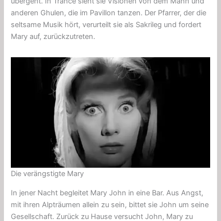
übergeht. In Trance
sieht
sie Visionen von dem Mann und
anderen
Ghulen,
die im Pavillon tanzen. Der Pfarrer, der die
seltsame Musik hört, verurteilt sie als
Sakrileg
und fordert
Mary auf, zurückzutreten.
Die verängstigte Mary
In jener Nacht begleitet Mary John in eine Bar. Aus Angst,
mit ihren Alpträumen allein zu sein, bittet sie John um seine
Gesellschaft. Zurück zu Hause versucht John, Mary zu