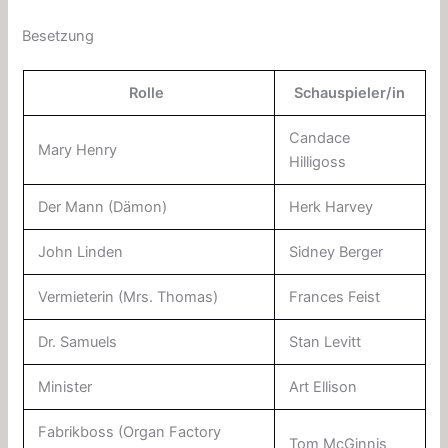
Besetzung
Rolle
Schauspieler/in
Candace
Mary Henry
Hilligoss
Der Mann (Dämon)
Herk Harvey
John Linden
Sidney Berger
Vermieterin (Mrs. Thomas)
Frances Feist
Dr. Samuels
Stan Levitt
Minister
Art Ellison
Fabrikboss (Organ Factory
Tom McGinnis