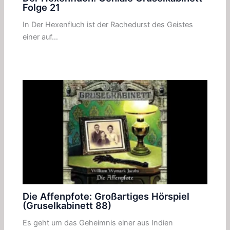
Folge 21
In Der Hexenfluch ist der Rachedurst des Geistes
einer auf…
Die Affenpfote: Großartiges Hörspiel
(Gruselkabinett 88)
Es geht um das Geheimnis einer aus Indien