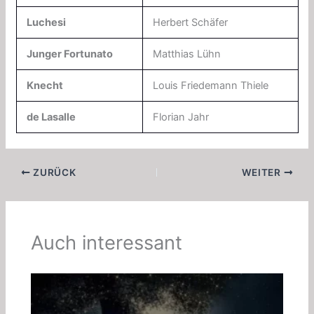
Luchesi
Herbert Schäfer
Junger Fortunato
Matthias Lühn
Knecht
Louis Friedemann Thiele
de Lasalle
Florian Jahr
ZURÜCK
WEITER
Auch interessant