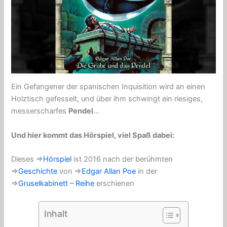
Ein Gefangener der spanischen Inquisition wird an einen
Holztisch gefesselt, und über ihm schwingt ein riesiges,
messerscharfes
Pendel
…
Und hier kommt das Hörspiel, viel Spaß dabei:
Dieses ⇒
Hörspiel
ist 2016 nach der berühmten
⇒
Geschichte
von ⇒
Edgar Allan Poe
in der
⇒
Gruselkabinett – Reihe
erschienen
Inhalt