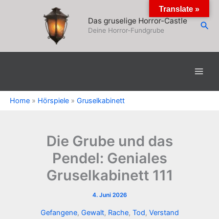
Zum
Translate »
Inhalt
Das gruselige Horror-Castle
Suc
springen
Deine Horror-Fundgrube
Home
»
Hörspiele
»
Gruselkabinett
Die Grube und das
Pendel: Geniales
Gruselkabinett 111
4. Juni 2026
Gefangene
,
Gewalt
,
Rache
,
Tod
,
Verstand