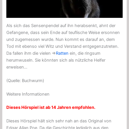
Als sich das Sensenpendel auf ihn herabsenkt, ahnt der
Gefangene, dass sein Ende auf teuflische Weise ersonnen
und zugemessen wurde. Nun kommt es darauf an, dem
Tod mit ebenso viel Witz und Verstand entgegenzutreten.
Da fallen ihm die vielen ⇒
Ratten
ein, die ringsum
herumwuseln. Sie könnten sich als nützliche Helfer
erweisen…
(Quelle: Buchwurm)
Weitere Informationen
Dieses Hörspiel ist ab 14 Jahren empfohlen.
Dieses Hörspiel hält sich sehr nah an das Original von
Edgar Allan Poe. Da die Geschichte lediglich aus den