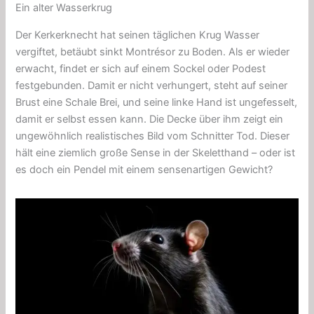
Ein alter Wasserkrug
Der Kerkerknecht hat seinen täglichen Krug Wasser
vergiftet, betäubt sinkt Montrésor zu Boden. Als er wieder
erwacht, findet er sich auf einem Sockel oder Podest
festgebunden. Damit er nicht verhungert, steht auf seiner
Brust eine Schale Brei, und seine linke Hand ist ungefesselt,
damit er selbst essen kann. Die Decke über ihm zeigt ein
ungewöhnlich realistisches Bild vom Schnitter Tod. Dieser
hält eine ziemlich große Sense in der Skeletthand – oder ist
es doch ein Pendel mit einem sensenartigen Gewicht?