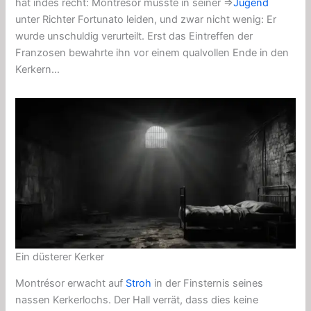
hat indes recht: Montrésor musste in seiner ⇒
Jugend
unter Richter Fortunato leiden, und zwar nicht wenig: Er
wurde unschuldig verurteilt. Erst das Eintreffen der
Franzosen bewahrte ihn vor einem qualvollen Ende in den
Kerkern…
Ein düsterer Kerker
Montrésor erwacht auf
Stroh
in der Finsternis seines
nassen Kerkerlochs. Der Hall verrät, dass dies keine