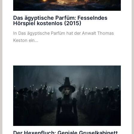
Das ägyptische Parfüm: Fesselndes
Hörspiel kostenlos (2015)
In Das ägyptische Parfüm hat der Anwalt Thomas
Keston ein…
Der Hexenfluch: Geniale Gruselkabinett