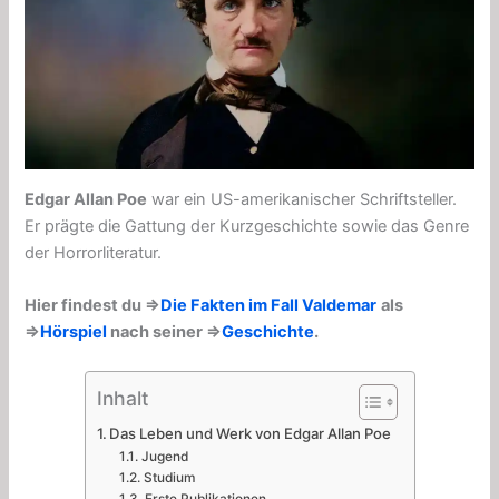
Edgar Allan Poe
war ein US-amerikanischer Schriftsteller.
Er prägte die Gattung der Kurzgeschichte sowie das Genre
der Horrorliteratur.
Hier findest du ⇒
Die Fakten im Fall Valdemar
als
⇒
Hörspiel
nach seiner ⇒
Geschichte
.
Inhalt
Das Leben und Werk von Edgar Allan Poe
Jugend
Studium