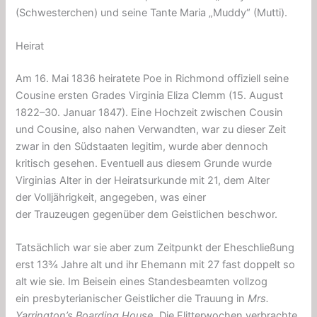
(Schwesterchen) und seine Tante Maria „Muddy“ (Mutti).
Heirat
Am 16. Mai 1836 heiratete Poe in Richmond offiziell seine
Cousine ersten Grades Virginia Eliza Clemm (15.
August
1822–30. Januar 1847). Eine Hochzeit zwischen Cousin
und Cousine, also nahen Verwandten, war zu dieser Zeit
zwar in den Südstaaten legitim, wurde aber dennoch
kritisch gesehen. Eventuell aus diesem Grunde wurde
Virginias Alter in der Heiratsurkunde mit 21, dem Alter
der Volljährigkeit, angegeben, was einer
der Trauzeugen gegenüber dem Geistlichen beschwor.
Tatsächlich war sie aber zum Zeitpunkt der Eheschließung
erst 13¾ Jahre alt und ihr Ehemann mit 27 fast doppelt so
alt wie sie. Im Beisein eines Standesbeamten vollzog
ein presbyterianischer Geistlicher die Trauung in
Mrs.
Yarrington’s Boarding House
. Die Flitterwochen verbrachte