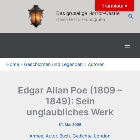
Zum
Translate »
Inhalt
Das gruselige Horror-Castle
Suc
springen
Deine Horror-Fundgrube
Home
»
Geschichten und Legenden
»
Autoren
Edgar Allan Poe (1809 –
1849): Sein
unglaubliches Werk
31. Mai 2026
Armee
,
Autor
,
Buch
,
Gedichte
,
London