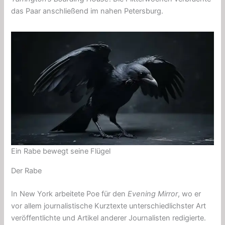
das Paar anschließend im nahen Petersburg.
Ein Rabe bewegt seine Flügel
Der Rabe
In New York arbeitete Poe für den
Evening Mirror
, wo er
vor allem journalistische Kurztexte unterschiedlichster Art
veröffentlichte und Artikel anderer Journalisten redigierte.