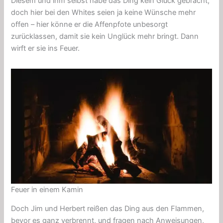
Diesem und ihm selbst habe das Ding kein Glück gebracht,
doch hier bei den Whites seien ja keine Wünsche mehr
offen – hier könne er die Affenpfote unbesorgt
zurücklassen, damit sie kein Unglück mehr bringt. Dann
wirft er sie ins Feuer.
Feuer in einem Kamin
Doch Jim und Herbert reißen das Ding aus den Flammen,
bevor es ganz verbrennt, und fragen nach Anweisungen,