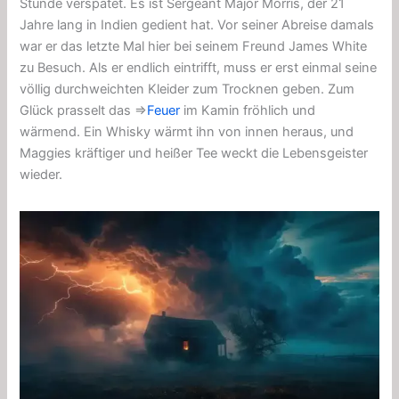
Stunde verspätet. Es ist Sergeant Major Morris, der 21
Jahre lang in Indien gedient hat. Vor seiner Abreise damals
war er das letzte Mal hier bei seinem Freund James White
zu Besuch. Als er endlich eintrifft, muss er erst einmal seine
völlig durchweichten Kleider zum Trocknen geben. Zum
Glück prasselt das ⇒
Feuer
im Kamin fröhlich und
wärmend. Ein Whisky wärmt ihn von innen heraus, und
Maggies kräftiger und heißer Tee weckt die Lebensgeister
wieder.