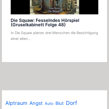
Die Squaw: Fesselndes Hörspiel
(Gruselkabinett Folge 48)
In Die Squaw planen drei Menschen die Besichtigung
einer alten…
Dorf
Alptraum
Angst
Blut
Auto