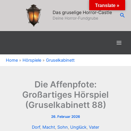
Zum
Translate »
Inhalt
Das gruselige Horror-Castle
Suc
springen
Deine Horror-Fundgrube
Home
»
Hörspiele
»
Gruselkabinett
Die Affenpfote:
Großartiges Hörspiel
(Gruselkabinett 88)
26. Februar 2026
Dorf
,
Macht
,
Sohn
,
Unglück
,
Vater