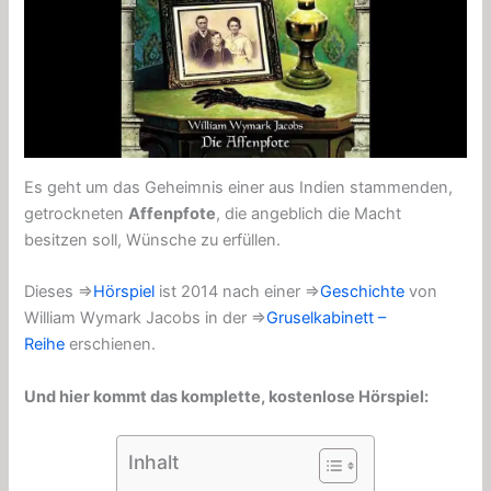
Es geht um das Geheimnis einer aus Indien stammenden,
getrockneten
Affenpfote
, die angeblich die Macht
besitzen soll, Wünsche zu erfüllen.
Dieses ⇒
Hörspiel
ist 2014 nach einer ⇒
Geschichte
von
William Wymark Jacobs in der ⇒
Gruselkabinett –
Reihe
erschienen.
Und hier kommt das komplette, kostenlose Hörspiel:
Inhalt