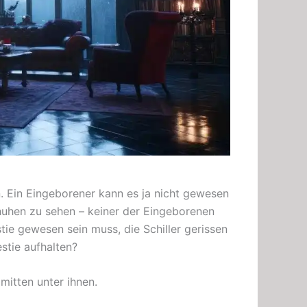
. Ein Eingeborener kann es ja nicht gewesen
chuhen zu sehen – keiner der Eingeborenen
tie gewesen sein muss, die Schiller gerissen
stie aufhalten?
mitten unter ihnen.