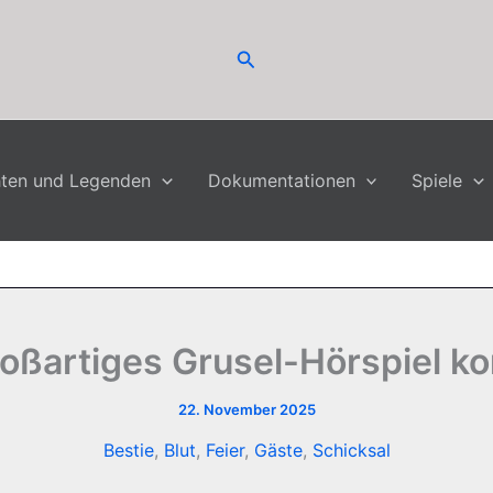
Suchen
hten und Legenden
Dokumentationen
Spiele
oßartiges Grusel-Hörspiel ko
22. November 2025
Bestie
,
Blut
,
Feier
,
Gäste
,
Schicksal