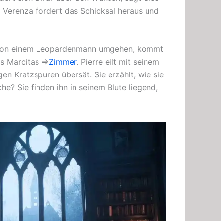
a Verenza fordert das Schicksal heraus und
n von einem Leopardenmann umgehen, kommt
aus Marcitas ⇒
Zimmer
. Pierre eilt mit seinem
igen Kratzspuren übersät. Sie erzählt, wie sie
he? Sie finden ihn in seinem Blute liegend,