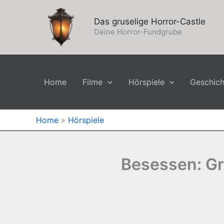
Zum
Inhalt
Das gruselige Horror-Castle
springen
Deine Horror-Fundgrube
Home
Filme
Hörspiele
Geschic
Home
»
Hörspiele
Besessen: Gr