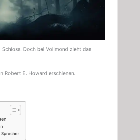
m Schloss. Doch bei Vollmond zieht das
on Robert E. Howard erschienen.
sen
en
e Sprecher