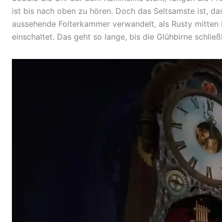
ist bis nach oben zu hören. Doch das Seltsamste ist, da
aussehende Folterkammer verwandelt, als Rusty mitten 
einschaltet. Das geht so lange, bis die Glühbirne schließ