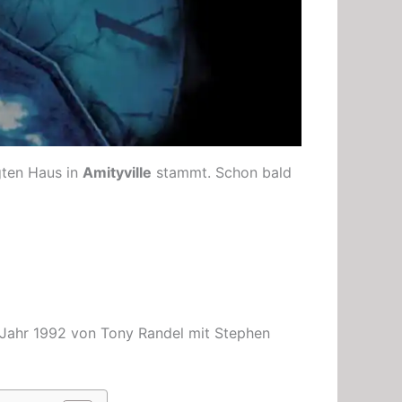
gten Haus in
Amityville
stammt. Schon bald
Jahr 1992 von Tony Randel mit Stephen