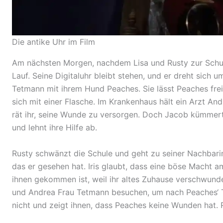
Die antike Uhr im Film
Am nächsten Morgen, nachdem Lisa und Rusty zur Schu
Lauf. Seine Digitaluhr bleibt stehen, und er dreht sich 
Tetmann mit ihrem Hund Peaches. Sie lässt Peaches frei
sich mit einer Flasche. Im Krankenhaus hält ein Arzt An
rät ihr, seine Wunde zu versorgen. Doch Jacob kümmert
und lehnt ihre Hilfe ab.
Rusty schwänzt die Schule und geht zu seiner Nachbarin
das er gesehen hat. Iris glaubt, dass eine böse Macht am
ihnen gekommen ist, weil ihr altes Zuhause verschwunden
und Andrea Frau Tetmann besuchen, um nach Peaches‘ To
nicht und zeigt ihnen, dass Peaches keine Wunden hat. R