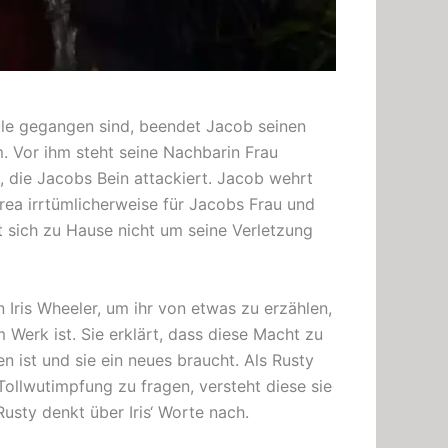
le gegangen sind, beendet Jacob seinen
um. Vor ihm steht seine Nachbarin Frau
, die Jacobs Bein attackiert. Jacob wehrt
drea irrtümlicherweise für Jacobs Frau und
 sich zu Hause nicht um seine Verletzung
 Iris Wheeler, um ihr von etwas zu erzählen,
 Werk ist. Sie erklärt, dass diese Macht zu
 ist und sie ein neues braucht. Als Rusty
llwutimpfung zu fragen, versteht diese sie
usty denkt über Iris‘ Worte nach.