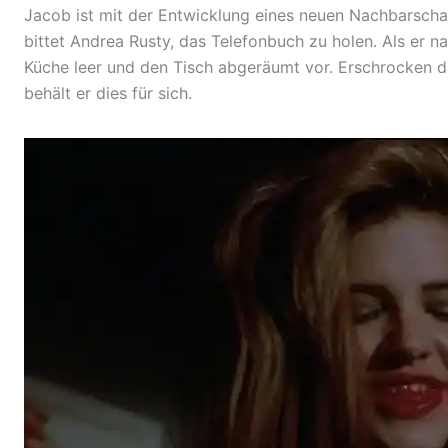
Jacob ist mit der Entwicklung eines neuen Nachbarsch
bittet Andrea Rusty, das Telefonbuch zu holen. Als er n
Küche leer und den Tisch abgeräumt vor. Erschrocken d
behält er dies für sich.