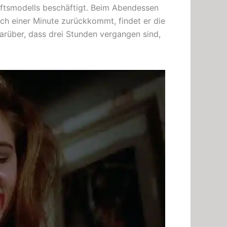
aftsmodells beschäftigt. Beim Abendessen
ach einer Minute zurückkommt, findet er die
arüber, dass drei Stunden vergangen sind,