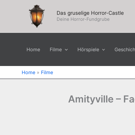
Zum
Inhalt
Das gruselige Horror-Castle
springen
Deine Horror-Fundgrube
Home
Filme
Hörspiele
Geschic
Home
»
Filme
Amityville – F