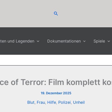
Suchen
hten und Legenden
Dokumentationen
Spiele
ace of Terror: Film komplett k
19. Dezember 2025
Blut
,
Frau
,
Hilfe
,
Polizei
,
Unheil