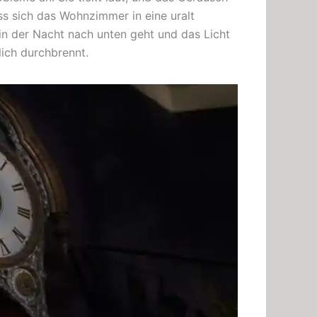
ss sich das Wohnzimmer in eine uralt
in der Nacht nach unten geht und das Licht
lich durchbrennt.