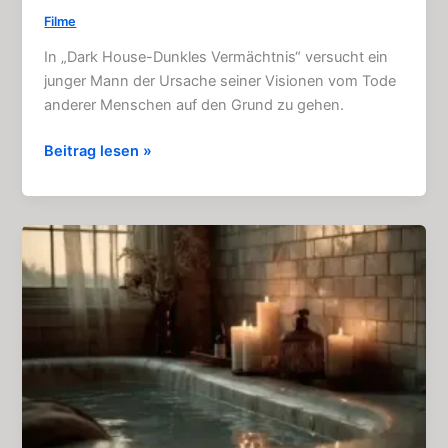
Filme
In „Dark House-Dunkles Vermächtnis“ versucht ein
junger Mann der Ursache seiner Visionen vom Tode
anderer Menschen auf den Grund zu gehen.
Dark
Beitrag lesen »
House
–
Dunkles
Vermächtnis:
Horror
–
Film
(2014)