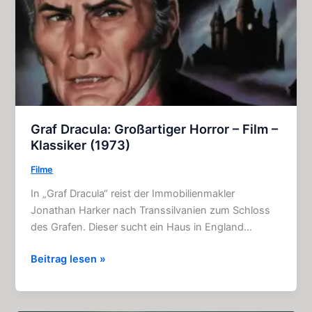
Graf Dracula: Großartiger Horror – Film –
Klassiker (1973)
Filme
In „Graf Dracula“ reist der Immobilienmakler
Jonathan Harker nach Transsilvanien zum Schloss
des Grafen. Dieser sucht ein Haus in England…
Graf
Beitrag lesen »
Dracula:
Großartiger
Horror