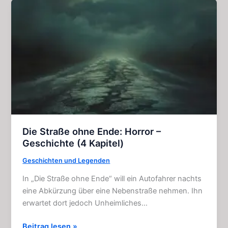
–
Film
–
Klassiker
(1973)
Die Straße ohne Ende: Horror –
Geschichte (4 Kapitel)
Geschichten und Legenden
In „Die Straße ohne Ende“ will ein Autofahrer nachts
eine Abkürzung über eine Nebenstraße nehmen. Ihn
erwartet dort jedoch Unheimliches…
Die
Beitrag lesen »