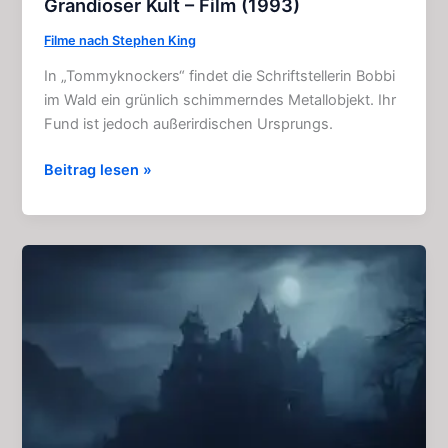
Grandioser Kult – Film (1993)
Filme nach Stephen King
In „Tommyknockers“ findet die Schriftstellerin Bobbi
im Wald ein grünlich schimmerndes Metallobjekt. Ihr
Fund ist jedoch außerirdischen Ursprungs.
Tommyknockers
Beitrag lesen »
–
Das
Monstrum:
Grandioser
Kult
–
Film
(1993)