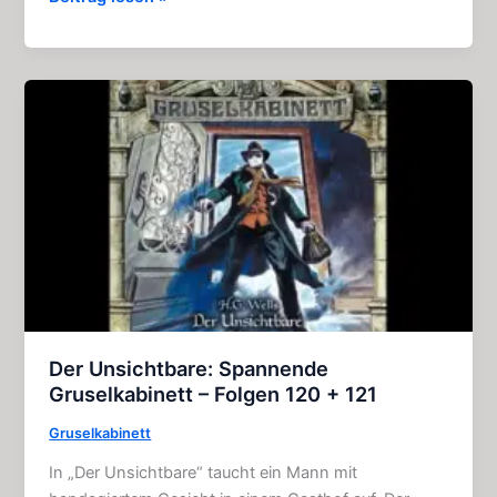
Straße
ohne
Ende:
Horror
–
Geschichte
(4
Kapitel)
Der Unsichtbare: Spannende
Gruselkabinett – Folgen 120 + 121
Gruselkabinett
In „Der Unsichtbare“ taucht ein Mann mit