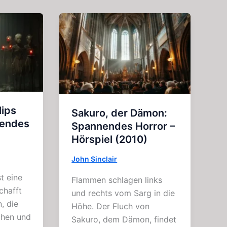
ips
Sakuro, der Dämon:
nendes
Spannendes Horror –
)
Hörspiel (2010)
John Sinclair
t eine
Flammen schlagen links
chafft
und rechts vom Sarg in die
, die
Höhe. Der Fluch von
chen und
Sakuro, dem Dämon, findet