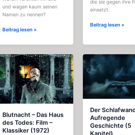
die sie gegen ihre 
und wagen kaum seinen
einsetzt.
Namen zu nennen?
Madame
Beitrag lesen »
Dracula:
Beitrag lesen »
Mandilips
Spannendes
Puppen:
Hörspiel
Spannendes
(Gruselkabinett
Hörspiel
17-
(2015)
19)
Der Schlafwand
Blutnacht – Das Haus
Aufregende
des Todes: Film –
Geschichte (5
Klassiker (1972)
Kapitel)