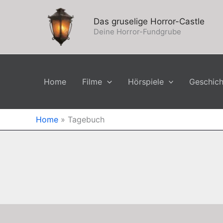
Zum
Inhalt
Das gruselige Horror-Castle
springen
Deine Horror-Fundgrube
Home
Filme
Hörspiele
Geschic
Home
»
Tagebuch