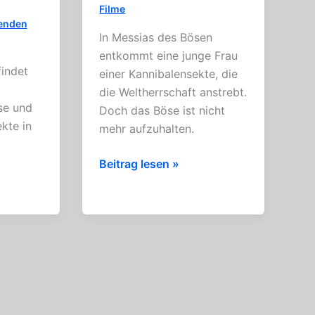
Filme
enden
In Messias des Bösen
entkommt eine junge Frau
findet
einer Kannibalensekte, die
die Weltherrschaft anstrebt.
se und
Doch das Böse ist nicht
kte in
mehr aufzuhalten.
Messias
Beitrag lesen »
des
Bösen:
Spannender
Horror
–
Thriller
(1973)