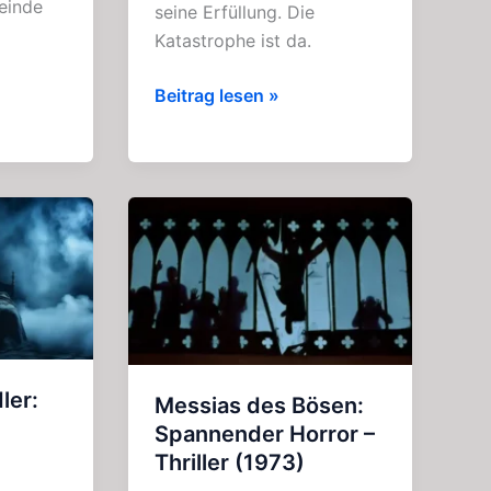
Feinde
seine Erfüllung. Die
Katastrophe ist da.
Sakuro,
Beitrag lesen »
der
Dämon:
Spannendes
Horror
–
Hörspiel
(2010)
ler:
Messias des Bösen:
Spannender Horror –
Thriller (1973)