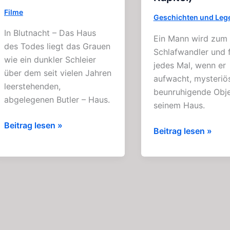
Filme
Geschichten und Leg
In Blutnacht – Das Haus
Ein Mann wird zum
des Todes liegt das Grauen
Schlafwandler und 
wie ein dunkler Schleier
jedes Mal, wenn er
über dem seit vielen Jahren
aufwacht, mysteriö
leerstehenden,
beunruhigende Obje
abgelegenen Butler – Haus.
seinem Haus.
Blutnacht
Beitrag lesen »
Der
Beitrag lesen »
–
Schlafwandler:
Das
Aufregende
Haus
Geschichte
des
(5
Todes:
Kapitel)
Film
–