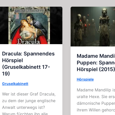
Dracula: Spannendes
Madame Mandil
Hörspiel
Puppen: Span
(Gruselkabinett 17-
Hörspiel (2015
19)
Hörspiele
Gruselkabinett
Madame Mandilip is
Wer ist dieser Graf Dracula,
uralte Hexe. Sie ers
zu dem der junge englische
dämonische Puppen
Anwalt unterwegs ist?
ihrem Willen gehor
Warum fürchten ihn alle