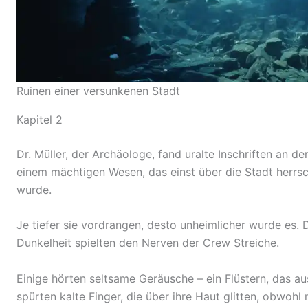
Ruinen einer versunkenen Stadt
Kapitel 2
Dr. Müller, der Archäologe, fand uralte Inschriften an 
einem mächtigen Wesen, das einst über die Stadt herr
wurde.
Je tiefer sie vordrangen, desto unheimlicher wurde es.
Dunkelheit spielten den Nerven der Crew Streiche.
Einige hörten seltsame Geräusche – ein Flüstern, das 
spürten kalte Finger, die über ihre Haut glitten, obwohl