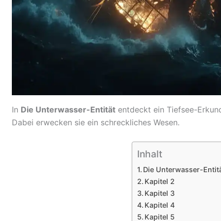
In
Die Unterwasser-Entität
entdeckt ein Tiefsee-Erkun
Dabei erwecken sie ein schreckliches Wesen.
Inhalt
Die Unterwasser-Entitä
Kapitel 2
Kapitel 3
Kapitel 4
Kapitel 5