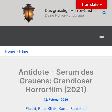
Zum
Translate »
Inhalt
Das gruselige Horror-Castle
Suc
springen
Deine Horror-Fundgrube
Home
»
Filme
Antidote – Serum des
Grauens: Grandioser
Horrorfilm (2021)
12. Februar 2026
Flucht
,
Frau
,
Klinik
,
Koma
,
Schicksal