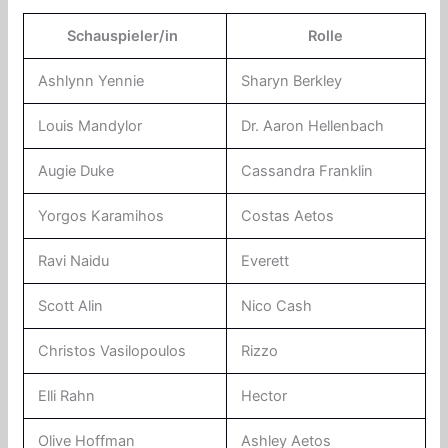
Schauspieler/in
Rolle
Ashlynn Yennie
Sharyn Berkley
Louis Mandylor
Dr. Aaron Hellenbach
Augie Duke
Cassandra Franklin
Yorgos Karamihos
Costas Aetos
Ravi Naidu
Everett
Scott Alin
Nico Cash
Christos Vasilopoulos
Rizzo
Elli Rahn
Hector
Olive Hoffman
Ashley Aetos