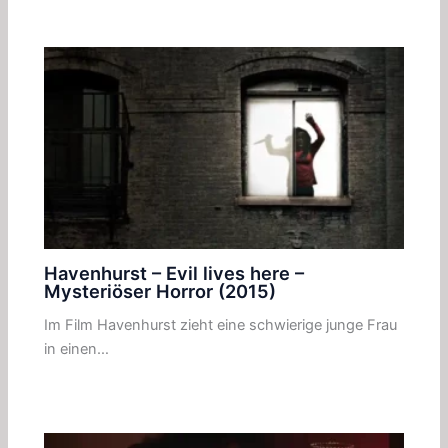
Havenhurst – Evil lives here –
Mysteriöser Horror (2015)
Im Film Havenhurst zieht eine schwierige junge Frau
in einen…