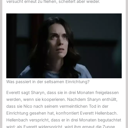
versucht erneut zu fliehen, scheitert aber wieder.
Was passiert in der seltsamen Einrichtung?
Everett sagt Sharyn, dass sie in drei Monaten freigelassen
werden, wenn sie kooperieren. Nachdem Sharyn enthüllt,
dass sie Nico nach seinem vermeintlichen Tod in der
Einrichtung gesehen hat, konfrontiert Everett Hellenbach.
Hellenbach verspricht, dass er in drei Monaten begutachtet
wird; als Everett widerspricht, wird ihm erneut die Zunge