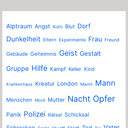
Dorf
Alptraum
Angst
Blut
Auto
Dunkelheit
Frau
Eltern
Experimente
Freund
Geist
Gestalt
Geheimnis
Gebäude
Hilfe
Gruppe
Kampf
Keller
Kind
Mann
London
Kreatur
Krankenhaus
Macht
Nacht
Opfer
Mutter
Menschen
Mord
Polizei
Panik
Schicksal
Rätsel
Vater
Schrecken
Tod
Stadt