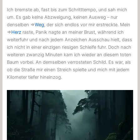
Ich bremste ab, fast bis zum Schritttempo, und sah mich
um. Es gab keine Abzweigung, keinen Ausweg – nur
denselben ⇒
Weg
, der sich endlos vor mir erstreckte. Mein
⇒
Herz
raste, Panik nagte an meiner Brust, während ich
weiterfuhr und nach jedem Anzeichen Ausschau hielt, dass
ich nicht in einer einzigen riesigen Schleife fuhr. Doch nach
weiteren zwanzig Minuten kam ich wieder an diesem toten
Baum vorbei. An demselben verrosteten Schild. Es war, als
ob die Straße mir einen Streich spielte und mich mit jedem
Kilometer tiefer hineinzog.