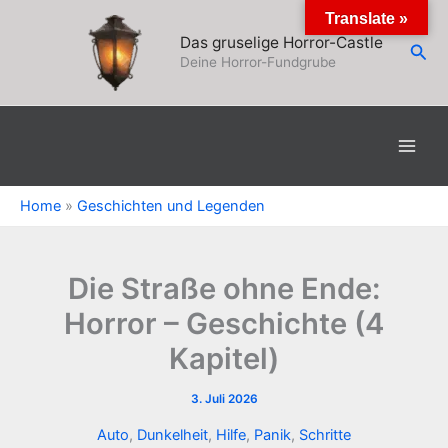
Zum
Translate »
Inhalt
Das gruselige Horror-Castle
Suc
springen
Deine Horror-Fundgrube
Home
»
Geschichten und Legenden
Die Straße ohne Ende:
Horror – Geschichte (4
Kapitel)
3. Juli 2026
Auto
,
Dunkelheit
,
Hilfe
,
Panik
,
Schritte