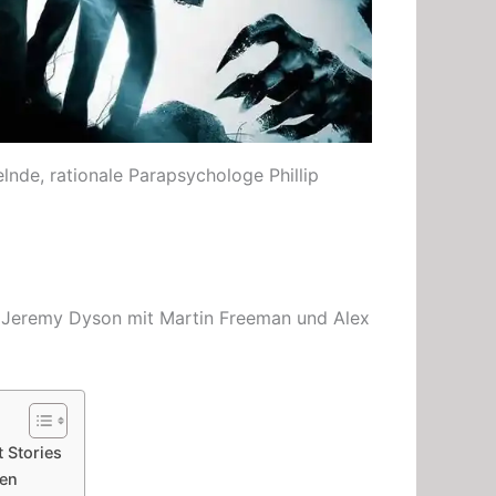
lnde, rationale Parapsychologe Phillip
eremy Dyson mit Martin Freeman und Alex
 Stories
nen