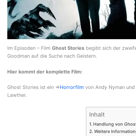
Im Episoden – Film
Ghost Stories
begibt sich der zweife
Goodman auf die Suche nach Geistern.
Hier kommt der komplette Film:
Ghost Stories ist ein ⇒
Horrorfilm
von Andy Nyman und J
Lawther.
Inhalt
Handlung von Ghost
Weitere Informatio