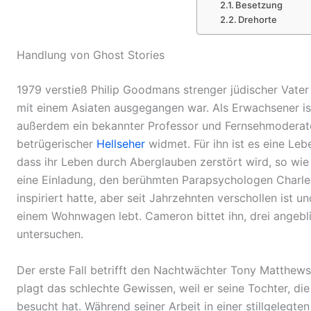
Besetzung
Drehorte
Handlung von Ghost Stories
1979 verstieß Philip Goodmans strenger
jüdischer
Vate
mit einem
Asiaten
ausgegangen war. Als Erwachsener is
außerdem ein bekannter Professor und Fernsehmoderato
betrügerischer
Hellseher
widmet. Für ihn ist es eine L
dass ihr Leben durch Aberglauben zerstört wird, so wie e
eine Einladung, den berühmten
Parapsychologen
Charle
inspiriert hatte, aber seit Jahrzehnten verschollen ist 
einem
Wohnwagen
lebt. Cameron bittet ihn, drei angeb
untersuchen.
Der erste Fall betrifft den
Nachtwächter Tony Matthews
plagt das schlechte Gewissen, weil er seine Tochter, d
besucht hat. Während seiner Arbeit in einer stillgelegte