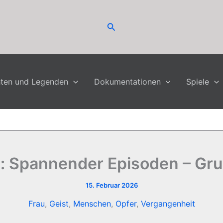
Suchen
hten und Legenden
Dokumentationen
Spiele
: Spannender Episoden – Gru
15. Februar 2026
Frau
,
Geist
,
Menschen
,
Opfer
,
Vergangenheit