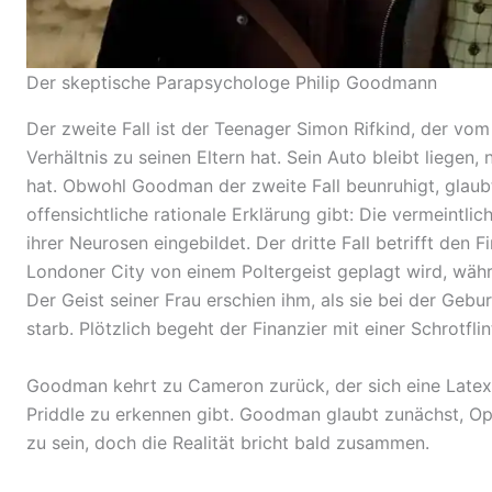
Der skeptische Parapsychologe Philip Goodmann
Der zweite Fall ist der Teenager Simon Rifkind, der vo
Verhältnis zu seinen Eltern hat. Sein Auto bleibt liegen
hat. Obwohl Goodman der zweite Fall beunruhigt, glaubt 
offensichtliche rationale Erklärung gibt: Die vermeintli
ihrer
Neurosen
eingebildet. Der dritte Fall betrifft den
F
Londoner
City von einem
Poltergeist
geplagt wird, währ
Der Geist seiner Frau erschien ihm, als sie bei der Geb
starb. Plötzlich begeht der Finanzier mit einer Schrotfli
Goodman kehrt zu Cameron zurück, der sich eine
Late
Priddle zu erkennen gibt. Goodman glaubt zunächst, Op
zu sein, doch die Realität bricht bald zusammen.