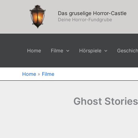
Zum
Inhalt
Das gruselige Horror-Castle
springen
Deine Horror-Fundgrube
Home
Filme
Hörspiele
Geschic
Home
»
Filme
Ghost Stories