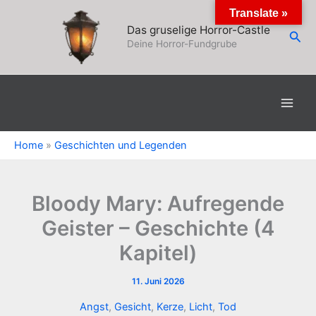
Zum
Translate »
Inhalt
Das gruselige Horror-Castle
Suc
springen
Deine Horror-Fundgrube
Home
»
Geschichten und Legenden
Bloody Mary: Aufregende
Geister – Geschichte (4
Kapitel)
11. Juni 2026
Angst
,
Gesicht
,
Kerze
,
Licht
,
Tod