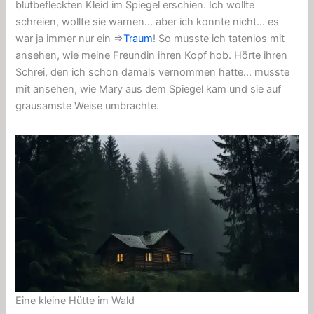
blutbefleckten Kleid im Spiegel erschien. Ich wollte
schreien, wollte sie warnen… aber ich konnte nicht… es
war ja immer nur ein ⇒
Traum
! So musste ich tatenlos mit
ansehen, wie meine Freundin ihren Kopf hob. Hörte ihren
Schrei, den ich schon damals vernommen hatte… musste
mit ansehen, wie Mary aus dem Spiegel kam und sie auf
grausamste Weise umbrachte.
Eine kleine Hütte im Wald