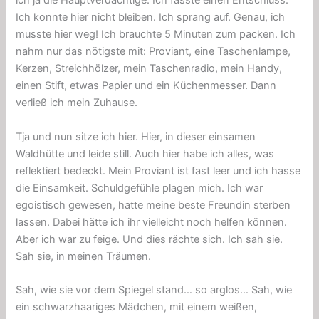
ich ja die Hauptverdächtige. Ich fasste einen Entschluss:
Ich konnte hier nicht bleiben. Ich sprang auf. Genau, ich
musste hier weg! Ich brauchte 5 Minuten zum packen. Ich
nahm nur das nötigste mit: Proviant, eine Taschenlampe,
Kerzen, Streichhölzer, mein Taschenradio, mein Handy,
einen Stift, etwas Papier und ein Küchenmesser. Dann
verließ ich mein Zuhause.
Tja und nun sitze ich hier. Hier, in dieser einsamen
Waldhütte und leide still. Auch hier habe ich alles, was
reflektiert bedeckt. Mein Proviant ist fast leer und ich hasse
die Einsamkeit. Schuldgefühle plagen mich. Ich war
egoistisch gewesen, hatte meine beste Freundin sterben
lassen. Dabei hätte ich ihr vielleicht noch helfen können.
Aber ich war zu feige. Und dies rächte sich. Ich sah sie.
Sah sie, in meinen Träumen.
Sah, wie sie vor dem Spiegel stand… so arglos… Sah, wie
ein schwarzhaariges Mädchen, mit einem weißen,