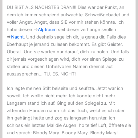
DU BIST ALS NÄCHSTES DRAN!!! Dies war der Punkt, an
dem ich immer schreiend aufwachte. Schweißgebadet und
voller Angst. Angst, dass SIE vor mir stehen könnte. Ich
habe diesen ⇒
Alptraum
seit dieser verhängnisvollen
⇒
Nacht
. Und deshalb sage ich dir, ja genau dir. Falls dies
überhaupt je jemand zu lesen bekommt. Es gibt Geister.
Überall. Und sie warten nur darauf, dich zu holen. Und falls
dir jemals vorgeschlagen wird, dich vor einen Spiegel zu
stellen und diesen Unheilvollen Namen dreimal laut
auszusprechen… TU. ES. NICHT!
Ich legte meinen Stift beiseite und seufzte. Jetzt war ich
soweit. Ich wollte nicht mehr. Ich konnte nicht mehr.
Langsam stand ich auf. Ging auf den Spiegel zu. Mit
zitternden Händen nahm ich das Tuch, welches ich über
ihn gehängt hatte und zog es langsam herunter. Ich
schloss ein letztes Mal die Augen, holte tief Luft, öffnete sie
und sprach: Bloody Mary. Bloody Mary. Bloody Mary!