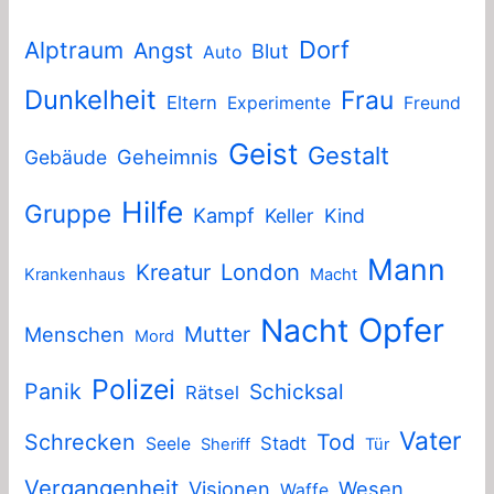
Dorf
Alptraum
Angst
Blut
Auto
Dunkelheit
Frau
Eltern
Experimente
Freund
Geist
Gestalt
Geheimnis
Gebäude
Hilfe
Gruppe
Kampf
Keller
Kind
Mann
London
Kreatur
Krankenhaus
Macht
Nacht
Opfer
Mutter
Menschen
Mord
Polizei
Panik
Schicksal
Rätsel
Vater
Schrecken
Tod
Stadt
Seele
Sheriff
Tür
Vergangenheit
Visionen
Wesen
Waffe